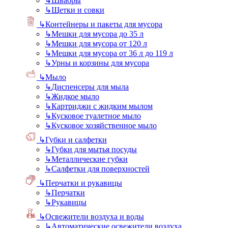
↳
Швабры
↳
Щетки и совки
↳
Контейнеры и пакеты для мусора
↳
Мешки для мусора до 35 л
↳
Мешки для мусора от 120 л
↳
Мешки для мусора от 36 л до 119 л
↳
Урны и корзины для мусора
↳
Мыло
↳
Диспенсеры для мыла
↳
Жидкое мыло
↳
Картриджи с жидким мылом
↳
Кусковое туалетное мыло
↳
Кусковое хозяйственное мыло
↳
Губки и салфетки
↳
Губки для мытья посуды
↳
Металлические губки
↳
Салфетки для поверхностей
↳
Перчатки и рукавицы
↳
Перчатки
↳
Рукавицы
↳
Освежители воздуха и воды
↳
Автоматические освежители воздуха