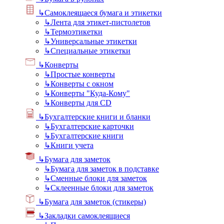
↳
Самоклеящаеся бумага и этикетки
↳
Лента для этикет-пистолетов
↳
Термоэтикетки
↳
Универсальные этикетки
↳
Специальные этикетки
↳
Конверты
↳
Простые конверты
↳
Конверты с окном
↳
Конверты "Куда-Кому"
↳
Конверты для CD
↳
Бухгалтерские книги и бланки
↳
Бухгалтерские карточки
↳
Бухгалтерские книги
↳
Книги учета
↳
Бумага для заметок
↳
Бумага для заметок в подставке
↳
Сменные блоки для заметок
↳
Склеенные блоки для заметок
↳
Бумага для заметок (стикеры)
↳
Закладки самоклеящиеся