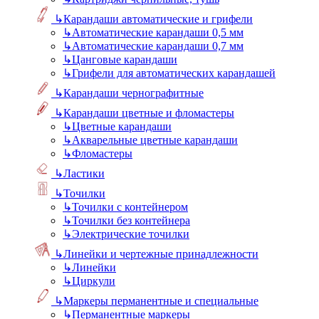
↳
Карандаши автоматические и грифели
↳
Автоматические карандаши 0,5 мм
↳
Автоматические карандаши 0,7 мм
↳
Цанговые карандаши
↳
Грифели для автоматических карандашей
↳
Карандаши чернографитные
↳
Карандаши цветные и фломастеры
↳
Цветные карандаши
↳
Акварельные цветные карандаши
↳
Фломастеры
↳
Ластики
↳
Точилки
↳
Точилки с контейнером
↳
Точилки без контейнера
↳
Электрические точилки
↳
Линейки и чертежные принадлежности
↳
Линейки
↳
Циркули
↳
Маркеры перманентные и специальные
↳
Перманентные маркеры