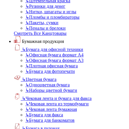
↳
Штемпельная краска
↳
Резинки для денег
↳
Нитки, шпагаты и иглы
↳
Пломбы и пломбираторы
↳
Пакеты, сумки
↳
Пеналы и брелоки
Смотреть Все Канцтовары
Бумажная продукция
↳
Бумага для офисной техники
↳
Офисная бумага формат А4
↳
Офисная бумага формат А3
↳
Плотная офисная бумага
↳
Бумага для фотопечати
↳
Цветная бумага
↳
Одноцветная бумага
↳
Наборы цветной бумаги
↳
Чековая лента и бумага для факса
↳
Чековая лента из термобумаги
↳
Чековая лента бумажная
↳
Бумага для факса
↳
Бумага для банкоматов
↳
Бумага в рулонах