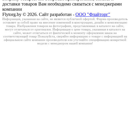
доставки товаров Вам необходимо связаться с менеджерами
компании
Flytorg.by © 2026. Сайт разработан -
ООО "Флайторг"
Информация, указанная на сайте, не является публичной офертой. Фирма-производитель
оставляет за собой право на внесение изменений в конструкцию, дизайн и комплектацию
товара. Изображения товаров на фотографиях, представленных в каталоге на сайте,
могут отличаться от оригиналов. Информация о цене товара, указанная в каталоге на
сайте, может отличаться от фактической к моменту оформления заказа на
соответствующий товар Пожалуйста, сверяйте информацию о товаре с информацией на
официальном сайте компании производителя или уточняйте спецификацию конкретной
модели с менеджером нашей компании!