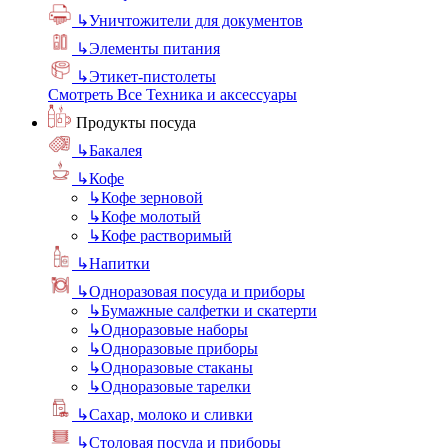
↳
Уничтожители для документов
↳
Элементы питания
↳
Этикет-пистолеты
Смотреть Все Техника и аксессуары
Продукты посуда
↳
Бакалея
↳
Кофе
↳
Кофе зерновой
↳
Кофе молотый
↳
Кофе растворимый
↳
Напитки
↳
Одноразовая посуда и приборы
↳
Бумажные салфетки и скатерти
↳
Одноразовые наборы
↳
Одноразовые приборы
↳
Одноразовые стаканы
↳
Одноразовые тарелки
↳
Сахар, молоко и сливки
↳
Столовая посуда и приборы