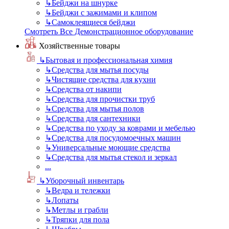
↳
Бейджи на шнурке
↳
Бейджи с зажимами и клипом
↳
Самоклеящиеся бейджи
Смотреть Все Демонстрационное оборудование
Хозяйственные товары
↳
Бытовая и профессиональная химия
↳
Средства для мытья посуды
↳
Чистящие средства для кухни
↳
Средства от накипи
↳
Средства для прочистки труб
↳
Средства для мытья полов
↳
Средства для сантехники
↳
Средства по уходу за коврами и мебелью
↳
Средства для посудомоечных машин
↳
Универсальные моющие средства
↳
Средства для мытья стекол и зеркал
...
↳
Уборочный инвентарь
↳
Ведра и тележки
↳
Лопаты
↳
Метлы и грабли
↳
Тряпки для пола