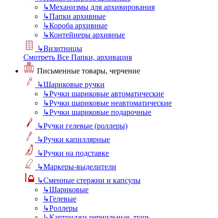
↳
Механизмы для архивирования
↳
Папки архивные
↳
Короба архивные
↳
Контейнеры архивные
↳
Визитницы
Смотреть Все Папки, архивация
Письменные товары, черчение
↳
Шариковые ручки
↳
Ручки шариковые автоматические
↳
Ручки шариковые неавтоматические
↳
Ручки шариковые подарочные
↳
Ручки гелевые (роллеры)
↳
Ручки капиллярные
↳
Ручки на подставке
↳
Маркеры-выделители
↳
Сменные стержни и капсулы
↳
Шариковые
↳
Гелевые
↳
Роллеры
↳
Картриджи чернильные, тушь