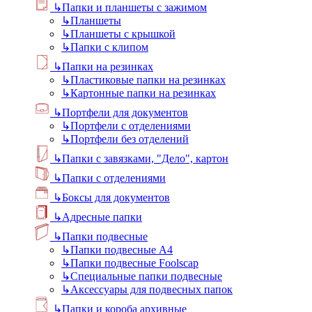
↳
Папки и планшеты с зажимом
↳
Планшеты
↳
Планшеты с крышкой
↳
Папки с клипом
↳
Папки на резинках
↳
Пластиковые папки на резинках
↳
Картонные папки на резинках
↳
Портфели для документов
↳
Портфели с отделениями
↳
Портфели без отделений
↳
Папки с завязками, "Дело", картон
↳
Папки с отделениями
↳
Боксы для документов
↳
Адресные папки
↳
Папки подвесные
↳
Папки подвесные А4
↳
Папки подвесные Foolscap
↳
Специальные папки подвесные
↳
Аксессуары для подвесных папок
↳
Папки и короба архивные