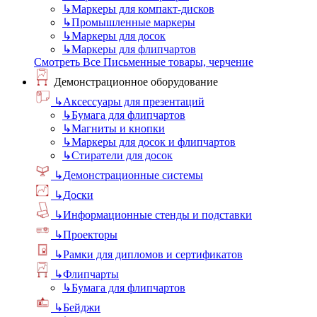
↳
Маркеры для компакт-дисков
↳
Промышленные маркеры
↳
Маркеры для досок
↳
Маркеры для флипчартов
Смотреть Все Письменные товары, черчение
Демонстрационное оборудование
↳
Аксессуары для презентаций
↳
Бумага для флипчартов
↳
Магниты и кнопки
↳
Маркеры для досок и флипчартов
↳
Стиратели для досок
↳
Демонстрационные системы
↳
Доски
↳
Информационные стенды и подставки
↳
Проекторы
↳
Рамки для дипломов и сертификатов
↳
Флипчарты
↳
Бумага для флипчартов
↳
Бейджи