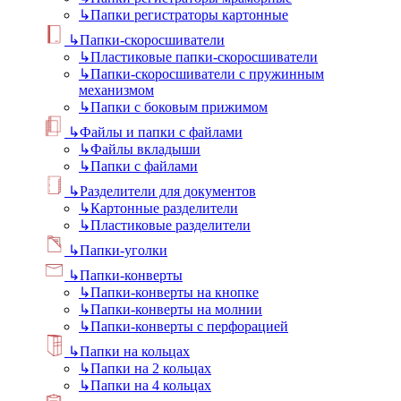
↳
Папки регистраторы картонные
↳
Папки-скоросшиватели
↳
Пластиковые папки-скоросшиватели
↳
Папки-скоросшиватели с пружинным
механизмом
↳
Папки с боковым прижимом
↳
Файлы и папки с файлами
↳
Файлы вкладыши
↳
Папки с файлами
↳
Разделители для документов
↳
Картонные разделители
↳
Пластиковые разделители
↳
Папки-уголки
↳
Папки-конверты
↳
Папки-конверты на кнопке
↳
Папки-конверты на молнии
↳
Папки-конверты с перфорацией
↳
Папки на кольцах
↳
Папки на 2 кольцах
↳
Папки на 4 кольцах