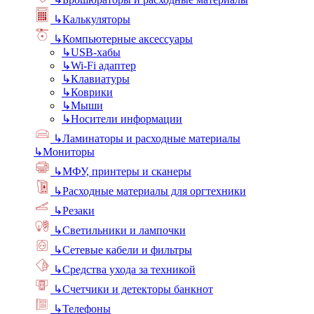
↳
Калькуляторы
↳
Компьютерные аксессуары
↳
USB-хабы
↳
Wi-Fi адаптер
↳
Клавиатуры
↳
Коврики
↳
Мыши
↳
Носители информации
↳
Ламинаторы и расходные материалы
↳
Мониторы
↳
МФУ, принтеры и сканеры
↳
Расходные материалы для оргтехники
↳
Резаки
↳
Светильники и лампочки
↳
Сетевые кабели и фильтры
↳
Средства ухода за техникой
↳
Счетчики и детекторы банкнот
↳
Телефоны