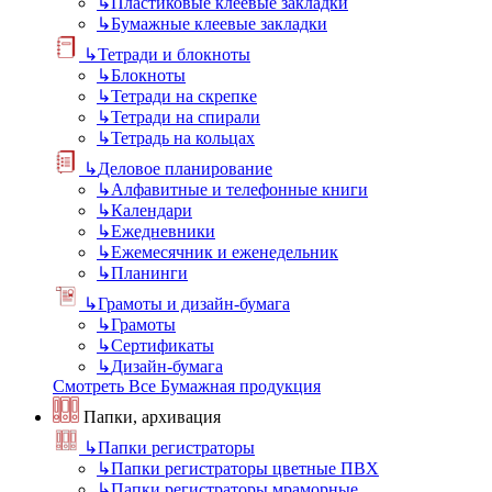
↳
Пластиковые клеевые закладки
↳
Бумажные клеевые закладки
↳
Тетради и блокноты
↳
Блокноты
↳
Тетради на скрепке
↳
Тетради на спирали
↳
Тетрадь на кольцах
↳
Деловое планирование
↳
Алфавитные и телефонные книги
↳
Календари
↳
Ежедневники
↳
Ежемесячник и еженедельник
↳
Планинги
↳
Грамоты и дизайн-бумага
↳
Грамоты
↳
Сертификаты
↳
Дизайн-бумага
Смотреть Все Бумажная продукция
Папки, архивация
↳
Папки регистраторы
↳
Папки регистраторы цветные ПВХ
↳
Папки регистраторы мраморные