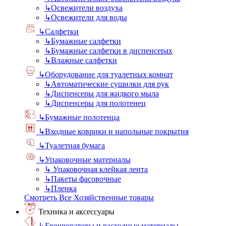
↳
Освежители воздуха
↳
Освежители для воды
↳
Салфетки
↳
Бумажные салфетки
↳
Бумажные салфетки в диспенсерах
↳
Влажные салфетки
↳
Оборудование для туалетных комнат
↳
Автоматические сушилки для рук
↳
Диспенсеры для жидкого мыла
↳
Диспенсеры для полотенец
↳
Бумажные полотенца
↳
Входные коврики и напольные покрытия
↳
Туалетная бумага
↳
Упаковочные материалы
↳
Упаковочная клейкая лента
↳
Пакеты фасовочные
↳
Пленка
Смотреть Все Хозяйственные товары
Техника и аксессуары
↳
Брошюраторы и расходные материалы