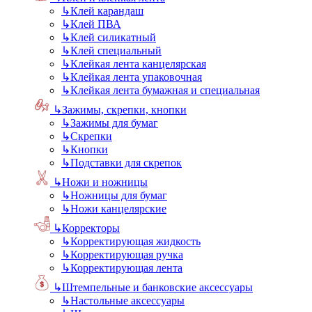
↳
Клей карандаш
↳
Клей ПВА
↳
Клей силикатный
↳
Клей специальный
↳
Клейкая лента канцелярская
↳
Клейкая лента упаковочная
↳
Клейкая лента бумажная и специальная
↳
Зажимы, скрепки, кнопки
↳
Зажимы для бумаг
↳
Скрепки
↳
Кнопки
↳
Подставки для скрепок
↳
Ножи и ножницы
↳
Ножницы для бумаг
↳
Ножи канцелярские
↳
Корректоры
↳
Корректирующая жидкость
↳
Корректирующая ручка
↳
Корректирующая лента
↳
Штемпельные и банковские аксессуары
↳
Настольные аксессуары