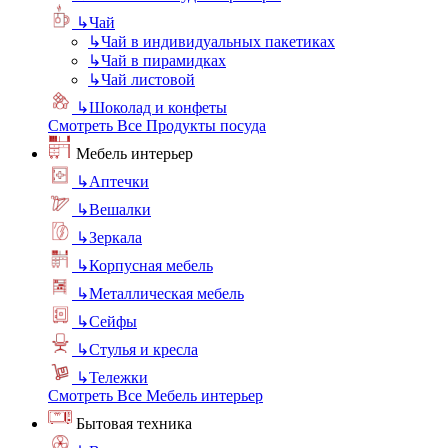
↳
Чай
↳
Чай в индивидуальных пакетиках
↳
Чай в пирамидках
↳
Чай листовой
↳
Шоколад и конфеты
Смотреть Все Продукты посуда
Мебель интерьер
↳
Аптечки
↳
Вешалки
↳
Зеркала
↳
Корпусная мебель
↳
Металлическая мебель
↳
Сейфы
↳
Стулья и кресла
↳
Тележки
Смотреть Все Мебель интерьер
Бытовая техника