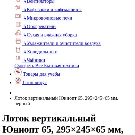
↳
Вентиляторы
↳
Кофеварки и кофемашины
↳
Микроволновые печи
↳
Обогреватели
↳
Сухая и влажная уборка
↳
Увлажнители и очистители воздуха
↳
Холодильники
↳
Чайники
Смотреть Все Бытовая техника
Товары для учебы
Стоп вирус
Лоток вертикальный Юниопт 65, 295×245×65 мм,
черный
Лоток вертикальный
Юниопт 65, 295×245×65 мм,