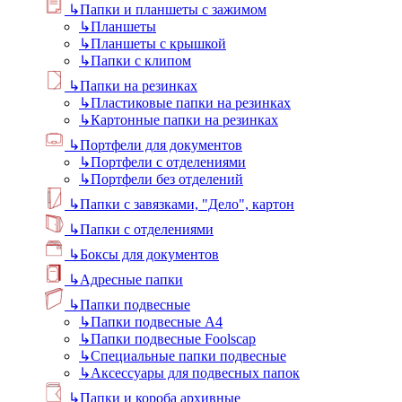
↳
Папки и планшеты с зажимом
↳
Планшеты
↳
Планшеты с крышкой
↳
Папки с клипом
↳
Папки на резинках
↳
Пластиковые папки на резинках
↳
Картонные папки на резинках
↳
Портфели для документов
↳
Портфели с отделениями
↳
Портфели без отделений
↳
Папки с завязками, "Дело", картон
↳
Папки с отделениями
↳
Боксы для документов
↳
Адресные папки
↳
Папки подвесные
↳
Папки подвесные А4
↳
Папки подвесные Foolscap
↳
Специальные папки подвесные
↳
Аксессуары для подвесных папок
↳
Папки и короба архивные