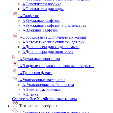
↳
Освежители воздуха
↳
Освежители для воды
↳
Салфетки
↳
Бумажные салфетки
↳
Бумажные салфетки в диспенсерах
↳
Влажные салфетки
↳
Оборудование для туалетных комнат
↳
Автоматические сушилки для рук
↳
Диспенсеры для жидкого мыла
↳
Диспенсеры для полотенец
↳
Бумажные полотенца
↳
Входные коврики и напольные покрытия
↳
Туалетная бумага
↳
Упаковочные материалы
↳
Упаковочная клейкая лента
↳
Пакеты фасовочные
↳
Пленка
Смотреть Все Хозяйственные товары
Техника и аксессуары
↳
Брошюраторы и расходные материалы