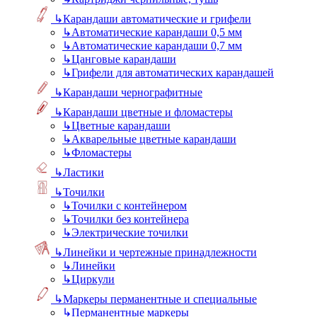
↳
Карандаши автоматические и грифели
↳
Автоматические карандаши 0,5 мм
↳
Автоматические карандаши 0,7 мм
↳
Цанговые карандаши
↳
Грифели для автоматических карандашей
↳
Карандаши чернографитные
↳
Карандаши цветные и фломастеры
↳
Цветные карандаши
↳
Акварельные цветные карандаши
↳
Фломастеры
↳
Ластики
↳
Точилки
↳
Точилки с контейнером
↳
Точилки без контейнера
↳
Электрические точилки
↳
Линейки и чертежные принадлежности
↳
Линейки
↳
Циркули
↳
Маркеры перманентные и специальные
↳
Перманентные маркеры