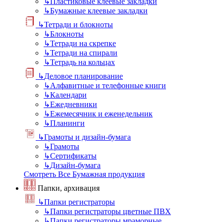
↳
Пластиковые клеевые закладки
↳
Бумажные клеевые закладки
↳
Тетради и блокноты
↳
Блокноты
↳
Тетради на скрепке
↳
Тетради на спирали
↳
Тетрадь на кольцах
↳
Деловое планирование
↳
Алфавитные и телефонные книги
↳
Календари
↳
Ежедневники
↳
Ежемесячник и еженедельник
↳
Планинги
↳
Грамоты и дизайн-бумага
↳
Грамоты
↳
Сертификаты
↳
Дизайн-бумага
Смотреть Все Бумажная продукция
Папки, архивация
↳
Папки регистраторы
↳
Папки регистраторы цветные ПВХ
↳
Папки регистраторы мраморные