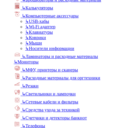
↳
Калькуляторы
↳
Компьютерные аксессуары
↳
USB-хабы
↳
Wi-Fi адаптер
↳
Клавиатуры
↳
Коврики
↳
Мыши
↳
Носители информации
↳
Ламинаторы и расходные материалы
↳
Мониторы
↳
МФУ, принтеры и сканеры
↳
Расходные материалы для оргтехники
↳
Резаки
↳
Светильники и лампочки
↳
Сетевые кабели и фильтры
↳
Средства ухода за техникой
↳
Счетчики и детекторы банкнот
↳
Телефоны