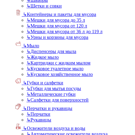
↳
Швабры
↳
Щетки и совки
↳
Контейнеры и пакеты для мусора
↳
Мешки для мусора до 35 л
↳
Мешки для мусора от 120 л
↳
Мешки для мусора от 36 л до 119 л
↳
Урны и корзины для мусора
↳
Мыло
↳
Диспенсеры для мыла
↳
Жидкое мыло
↳
Картриджи с жидким мылом
↳
Кусковое туалетное мыло
↳
Кусковое хозяйственное мыло
↳
Губки и салфетки
↳
Губки для мытья посуды
↳
Металлические губки
↳
Салфетки для поверхностей
↳
Перчатки и рукавицы
↳
Перчатки
↳
Рукавицы
↳
Освежители воздуха и воды
↳
Автоматические освежители воздуха