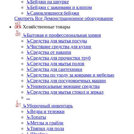
↳
Бейджи на шнурке
↳
Бейджи с зажимами и клипом
↳
Самоклеящиеся бейджи
Смотреть Все Демонстрационное оборудование
Хозяйственные товары
↳
Бытовая и профессиональная химия
↳
Средства для мытья посуды
↳
Чистящие средства для кухни
↳
Средства от накипи
↳
Средства для прочистки труб
↳
Средства для мытья полов
↳
Средства для сантехники
↳
Средства по уходу за коврами и мебелью
↳
Средства для посудомоечных машин
↳
Универсальные моющие средства
↳
Средства для мытья стекол и зеркал
...
↳
Уборочный инвентарь
↳
Ведра и тележки
↳
Лопаты
↳
Метлы и грабли
↳
Тряпки для пола