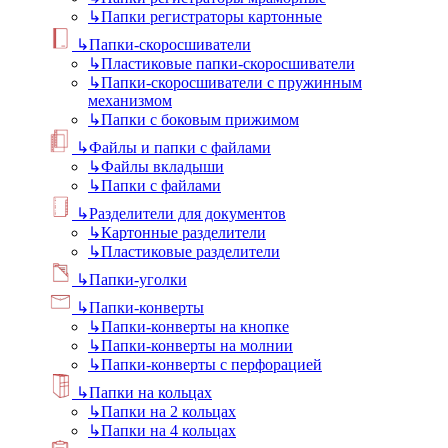
↳
Папки регистраторы картонные
↳
Папки-скоросшиватели
↳
Пластиковые папки-скоросшиватели
↳
Папки-скоросшиватели с пружинным
механизмом
↳
Папки с боковым прижимом
↳
Файлы и папки с файлами
↳
Файлы вкладыши
↳
Папки с файлами
↳
Разделители для документов
↳
Картонные разделители
↳
Пластиковые разделители
↳
Папки-уголки
↳
Папки-конверты
↳
Папки-конверты на кнопке
↳
Папки-конверты на молнии
↳
Папки-конверты с перфорацией
↳
Папки на кольцах
↳
Папки на 2 кольцах
↳
Папки на 4 кольцах