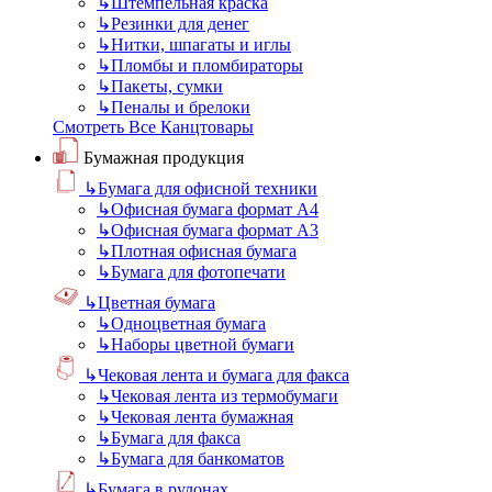
↳
Штемпельная краска
↳
Резинки для денег
↳
Нитки, шпагаты и иглы
↳
Пломбы и пломбираторы
↳
Пакеты, сумки
↳
Пеналы и брелоки
Смотреть Все Канцтовары
Бумажная продукция
↳
Бумага для офисной техники
↳
Офисная бумага формат А4
↳
Офисная бумага формат А3
↳
Плотная офисная бумага
↳
Бумага для фотопечати
↳
Цветная бумага
↳
Одноцветная бумага
↳
Наборы цветной бумаги
↳
Чековая лента и бумага для факса
↳
Чековая лента из термобумаги
↳
Чековая лента бумажная
↳
Бумага для факса
↳
Бумага для банкоматов
↳
Бумага в рулонах