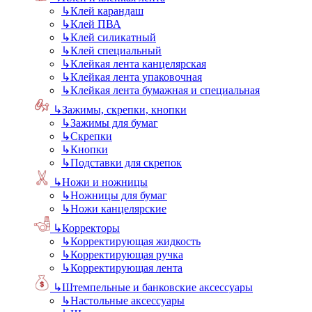
↳
Клей карандаш
↳
Клей ПВА
↳
Клей силикатный
↳
Клей специальный
↳
Клейкая лента канцелярская
↳
Клейкая лента упаковочная
↳
Клейкая лента бумажная и специальная
↳
Зажимы, скрепки, кнопки
↳
Зажимы для бумаг
↳
Скрепки
↳
Кнопки
↳
Подставки для скрепок
↳
Ножи и ножницы
↳
Ножницы для бумаг
↳
Ножи канцелярские
↳
Корректоры
↳
Корректирующая жидкость
↳
Корректирующая ручка
↳
Корректирующая лента
↳
Штемпельные и банковские аксессуары
↳
Настольные аксессуары