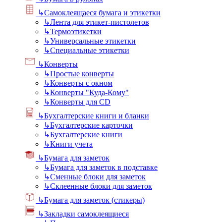
↳
Самоклеящаеся бумага и этикетки
↳
Лента для этикет-пистолетов
↳
Термоэтикетки
↳
Универсальные этикетки
↳
Специальные этикетки
↳
Конверты
↳
Простые конверты
↳
Конверты с окном
↳
Конверты "Куда-Кому"
↳
Конверты для CD
↳
Бухгалтерские книги и бланки
↳
Бухгалтерские карточки
↳
Бухгалтерские книги
↳
Книги учета
↳
Бумага для заметок
↳
Бумага для заметок в подставке
↳
Сменные блоки для заметок
↳
Склеенные блоки для заметок
↳
Бумага для заметок (стикеры)
↳
Закладки самоклеящиеся