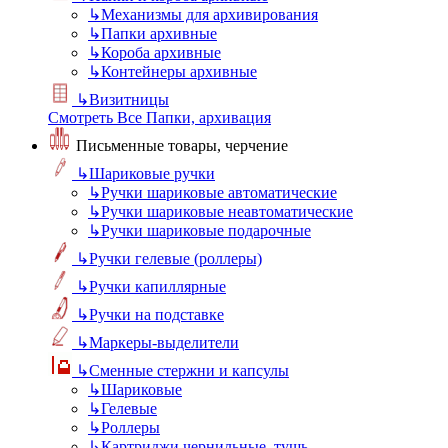
↳
Механизмы для архивирования
↳
Папки архивные
↳
Короба архивные
↳
Контейнеры архивные
↳
Визитницы
Смотреть Все Папки, архивация
Письменные товары, черчение
↳
Шариковые ручки
↳
Ручки шариковые автоматические
↳
Ручки шариковые неавтоматические
↳
Ручки шариковые подарочные
↳
Ручки гелевые (роллеры)
↳
Ручки капиллярные
↳
Ручки на подставке
↳
Маркеры-выделители
↳
Сменные стержни и капсулы
↳
Шариковые
↳
Гелевые
↳
Роллеры
↳
Картриджи чернильные, тушь