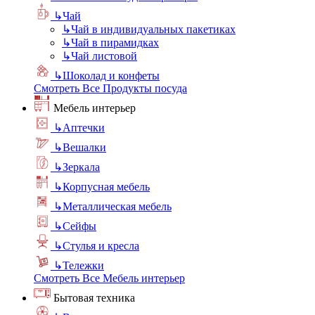
↳
Чай
↳
Чай в индивидуальных пакетиках
↳
Чай в пирамидках
↳
Чай листовой
↳
Шоколад и конфеты
Смотреть Все Продукты посуда
Мебель интерьер
↳
Аптечки
↳
Вешалки
↳
Зеркала
↳
Корпусная мебель
↳
Металлическая мебель
↳
Сейфы
↳
Стулья и кресла
↳
Тележки
Смотреть Все Мебель интерьер
Бытовая техника