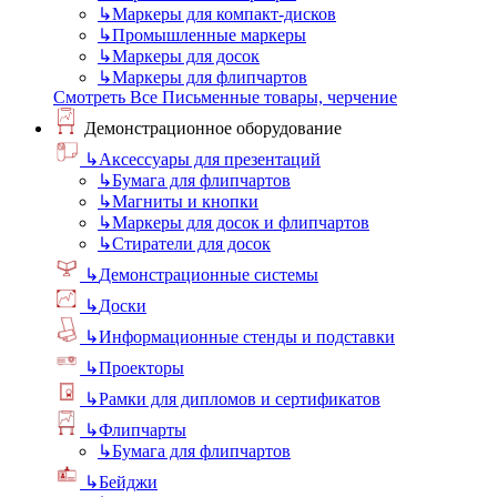
↳
Маркеры для компакт-дисков
↳
Промышленные маркеры
↳
Маркеры для досок
↳
Маркеры для флипчартов
Смотреть Все Письменные товары, черчение
Демонстрационное оборудование
↳
Аксессуары для презентаций
↳
Бумага для флипчартов
↳
Магниты и кнопки
↳
Маркеры для досок и флипчартов
↳
Стиратели для досок
↳
Демонстрационные системы
↳
Доски
↳
Информационные стенды и подставки
↳
Проекторы
↳
Рамки для дипломов и сертификатов
↳
Флипчарты
↳
Бумага для флипчартов
↳
Бейджи