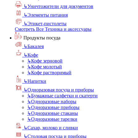
↳
Уничтожители для документов
↳
Элементы питания
↳
Этикет-пистолеты
Смотреть Все Техника и аксессуары
Продукты посуда
↳
Бакалея
↳
Кофе
↳
Кофе зерновой
↳
Кофе молотый
↳
Кофе растворимый
↳
Напитки
↳
Одноразовая посуда и приборы
↳
Бумажные салфетки и скатерти
↳
Одноразовые наборы
↳
Одноразовые приборы
↳
Одноразовые стаканы
↳
Одноразовые тарелки
↳
Сахар, молоко и сливки
↳
Столовая посуда и приборы