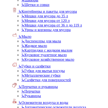
↳
Швабры
↳
Щетки и совки
↳
Контейнеры и пакеты для мусора
↳
Мешки для мусора до 35 л
↳
Мешки для мусора от 120 л
↳
Мешки для мусора от 36 л до 119 л
↳
Урны и корзины для мусора
↳
Мыло
↳
Диспенсеры для мыла
↳
Жидкое мыло
↳
Картриджи с жидким мылом
↳
Кусковое туалетное мыло
↳
Кусковое хозяйственное мыло
↳
Губки и салфетки
↳
Губки для мытья посуды
↳
Металлические губки
↳
Салфетки для поверхностей
↳
Перчатки и рукавицы
↳
Перчатки
↳
Рукавицы
↳
Освежители воздуха и воды
↳
Автоматические освежители воздуха