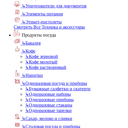
↳
Уничтожители для документов
↳
Элементы питания
↳
Этикет-пистолеты
Смотреть Все Техника и аксессуары
Продукты посуда
↳
Бакалея
↳
Кофе
↳
Кофе зерновой
↳
Кофе молотый
↳
Кофе растворимый
↳
Напитки
↳
Одноразовая посуда и приборы
↳
Бумажные салфетки и скатерти
↳
Одноразовые наборы
↳
Одноразовые приборы
↳
Одноразовые стаканы
↳
Одноразовые тарелки
↳
Сахар, молоко и сливки
↳
Столовая посуда и приборы