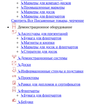
↳
Маркеры для компакт-дисков
↳
Промышленные маркеры
↳
Маркеры для досок
↳
Маркеры для флипчартов
Смотреть Все Письменные товары, черчение
Демонстрационное оборудование
↳
Аксессуары для презентаций
↳
Бумага для флипчартов
↳
Магниты и кнопки
↳
Маркеры для досок и флипчартов
↳
Стиратели для досок
↳
Демонстрационные системы
↳
Доски
↳
Информационные стенды и подставки
↳
Проекторы
↳
Рамки для дипломов и сертификатов
↳
Флипчарты
↳
Бумага для флипчартов
↳
Бейджи