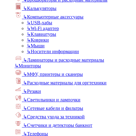
↳
Калькуляторы
↳
Компьютерные аксессуары
↳
USB-хабы
↳
Wi-Fi адаптер
↳
Клавиатуры
↳
Коврики
↳
Мыши
↳
Носители информации
↳
Ламинаторы и расходные материалы
↳
Мониторы
↳
МФУ, принтеры и сканеры
↳
Расходные материалы для оргтехники
↳
Резаки
↳
Светильники и лампочки
↳
Сетевые кабели и фильтры
↳
Средства ухода за техникой
↳
Счетчики и детекторы банкнот
↳
Телефоны