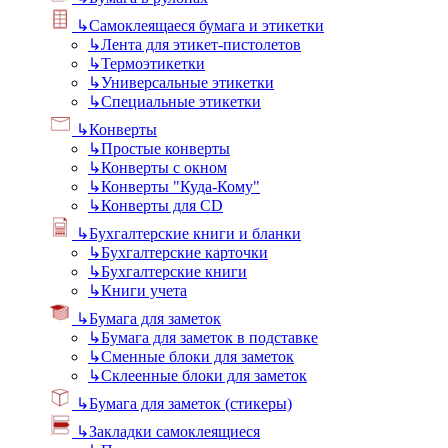
↳
Самоклеящаеся бумага и этикетки
↳
Лента для этикет-пистолетов
↳
Термоэтикетки
↳
Универсальные этикетки
↳
Специальные этикетки
↳
Конверты
↳
Простые конверты
↳
Конверты с окном
↳
Конверты "Куда-Кому"
↳
Конверты для CD
↳
Бухгалтерские книги и бланки
↳
Бухгалтерские карточки
↳
Бухгалтерские книги
↳
Книги учета
↳
Бумага для заметок
↳
Бумага для заметок в подставке
↳
Сменные блоки для заметок
↳
Склеенные блоки для заметок
↳
Бумага для заметок (стикеры)
↳
Закладки самоклеящиеся