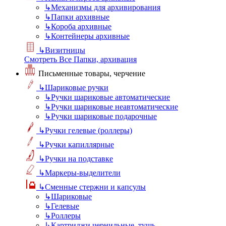
↳
Механизмы для архивирования
↳
Папки архивные
↳
Короба архивные
↳
Контейнеры архивные
↳
Визитницы
Смотреть Все Папки, архивация
Письменные товары, черчение
↳
Шариковые ручки
↳
Ручки шариковые автоматические
↳
Ручки шариковые неавтоматические
↳
Ручки шариковые подарочные
↳
Ручки гелевые (роллеры)
↳
Ручки капиллярные
↳
Ручки на подставке
↳
Маркеры-выделители
↳
Сменные стержни и капсулы
↳
Шариковые
↳
Гелевые
↳
Роллеры
↳
Картриджи чернильные, тушь