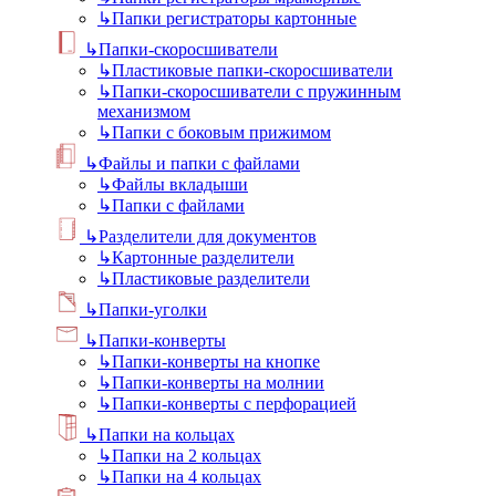
↳
Папки регистраторы картонные
↳
Папки-скоросшиватели
↳
Пластиковые папки-скоросшиватели
↳
Папки-скоросшиватели с пружинным
механизмом
↳
Папки с боковым прижимом
↳
Файлы и папки с файлами
↳
Файлы вкладыши
↳
Папки с файлами
↳
Разделители для документов
↳
Картонные разделители
↳
Пластиковые разделители
↳
Папки-уголки
↳
Папки-конверты
↳
Папки-конверты на кнопке
↳
Папки-конверты на молнии
↳
Папки-конверты с перфорацией
↳
Папки на кольцах
↳
Папки на 2 кольцах
↳
Папки на 4 кольцах