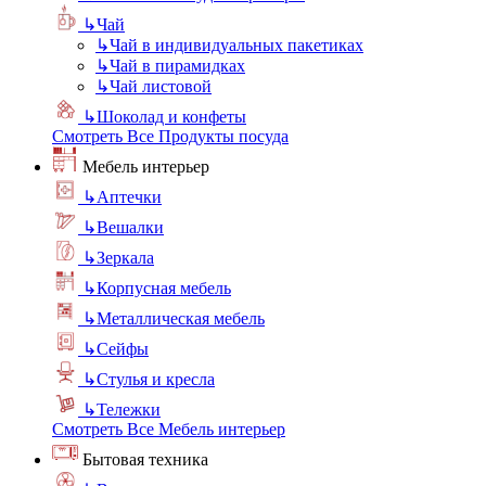
↳
Чай
↳
Чай в индивидуальных пакетиках
↳
Чай в пирамидках
↳
Чай листовой
↳
Шоколад и конфеты
Смотреть Все Продукты посуда
Мебель интерьер
↳
Аптечки
↳
Вешалки
↳
Зеркала
↳
Корпусная мебель
↳
Металлическая мебель
↳
Сейфы
↳
Стулья и кресла
↳
Тележки
Смотреть Все Мебель интерьер
Бытовая техника