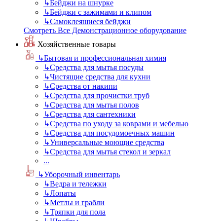
↳
Бейджи на шнурке
↳
Бейджи с зажимами и клипом
↳
Самоклеящиеся бейджи
Смотреть Все Демонстрационное оборудование
Хозяйственные товары
↳
Бытовая и профессиональная химия
↳
Средства для мытья посуды
↳
Чистящие средства для кухни
↳
Средства от накипи
↳
Средства для прочистки труб
↳
Средства для мытья полов
↳
Средства для сантехники
↳
Средства по уходу за коврами и мебелью
↳
Средства для посудомоечных машин
↳
Универсальные моющие средства
↳
Средства для мытья стекол и зеркал
...
↳
Уборочный инвентарь
↳
Ведра и тележки
↳
Лопаты
↳
Метлы и грабли
↳
Тряпки для пола