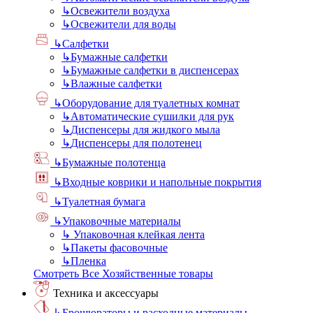
↳
Освежители воздуха
↳
Освежители для воды
↳
Салфетки
↳
Бумажные салфетки
↳
Бумажные салфетки в диспенсерах
↳
Влажные салфетки
↳
Оборудование для туалетных комнат
↳
Автоматические сушилки для рук
↳
Диспенсеры для жидкого мыла
↳
Диспенсеры для полотенец
↳
Бумажные полотенца
↳
Входные коврики и напольные покрытия
↳
Туалетная бумага
↳
Упаковочные материалы
↳
Упаковочная клейкая лента
↳
Пакеты фасовочные
↳
Пленка
Смотреть Все Хозяйственные товары
Техника и аксессуары
↳
Брошюраторы и расходные материалы