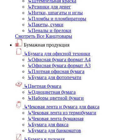
↳
Штемпельная краска
↳
Резинки для денег
↳
Нитки, шпагаты и иглы
↳
Пломбы и пломбираторы
↳
Пакеты, сумки
↳
Пеналы и брелоки
Смотреть Все Канцтовары
Бумажная продукция
↳
Бумага для офисной техники
↳
Офисная бумага формат А4
↳
Офисная бумага формат А3
↳
Плотная офисная бумага
↳
Бумага для фотопечати
↳
Цветная бумага
↳
Одноцветная бумага
↳
Наборы цветной бумаги
↳
Чековая лента и бумага для факса
↳
Чековая лента из термобумаги
↳
Чековая лента бумажная
↳
Бумага для факса
↳
Бумага для банкоматов
↳
Бумага в рулонах