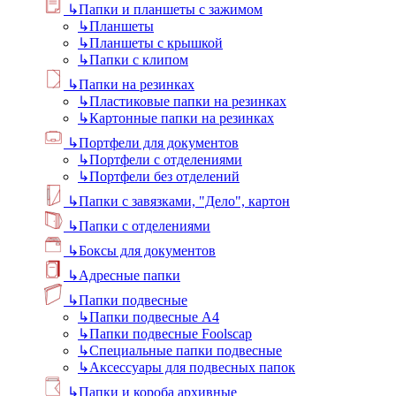
↳
Папки и планшеты с зажимом
↳
Планшеты
↳
Планшеты с крышкой
↳
Папки с клипом
↳
Папки на резинках
↳
Пластиковые папки на резинках
↳
Картонные папки на резинках
↳
Портфели для документов
↳
Портфели с отделениями
↳
Портфели без отделений
↳
Папки с завязками, "Дело", картон
↳
Папки с отделениями
↳
Боксы для документов
↳
Адресные папки
↳
Папки подвесные
↳
Папки подвесные А4
↳
Папки подвесные Foolscap
↳
Специальные папки подвесные
↳
Аксессуары для подвесных папок
↳
Папки и короба архивные