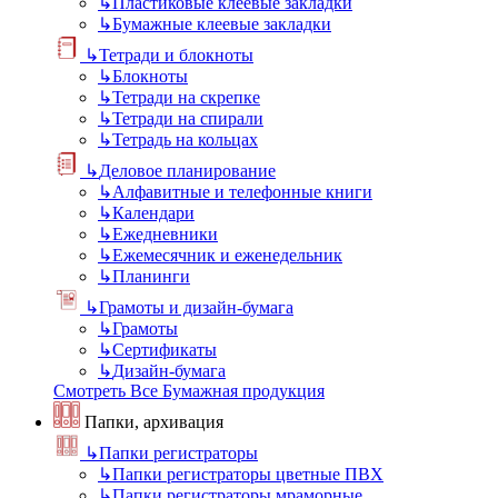
↳
Пластиковые клеевые закладки
↳
Бумажные клеевые закладки
↳
Тетради и блокноты
↳
Блокноты
↳
Тетради на скрепке
↳
Тетради на спирали
↳
Тетрадь на кольцах
↳
Деловое планирование
↳
Алфавитные и телефонные книги
↳
Календари
↳
Ежедневники
↳
Ежемесячник и еженедельник
↳
Планинги
↳
Грамоты и дизайн-бумага
↳
Грамоты
↳
Сертификаты
↳
Дизайн-бумага
Смотреть Все Бумажная продукция
Папки, архивация
↳
Папки регистраторы
↳
Папки регистраторы цветные ПВХ
↳
Папки регистраторы мраморные