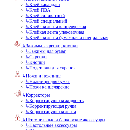
↳
Клей карандаш
↳
Клей ПВА
↳
Клей силикатный
↳
Клей специальный
↳
Клейкая лента канцелярская
↳
Клейкая лента упаковочная
↳
Клейкая лента бумажная и специальная
↳
Зажимы, скрепки, кнопки
↳
Зажимы для бумаг
↳
Скрепки
↳
Кнопки
↳
Подставки для скрепок
↳
Ножи и ножницы
↳
Ножницы для бумаг
↳
Ножи канцелярские
↳
Корректоры
↳
Корректирующая жидкость
↳
Корректирующая ручка
↳
Корректирующая лента
↳
Штемпельные и банковские аксессуары
↳
Настольные аксессуары