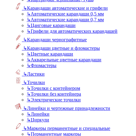
↳
Карандаши автоматические и грифели
↳
Автоматические карандаши 0,5 мм
↳
Автоматические карандаши 0,7 мм
↳
Цанговые карандаши
↳
Грифели для автоматических карандашей
↳
Карандаши чернографитные
↳
Карандаши цветные и фломастеры
↳
Цветные карандаши
↳
Акварельные цветные карандаши
↳
Фломастеры
↳
Ластики
↳
Точилки
↳
Точилки с контейнером
↳
Точилки без контейнера
↳
Электрические точилки
↳
Линейки и чертежные принадлежности
↳
Линейки
↳
Циркули
↳
Маркеры перманентные и специальные
↳
Перманентные маркеры