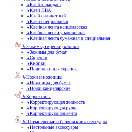
↳
Клей карандаш
↳
Клей ПВА
↳
Клей силикатный
↳
Клей специальный
↳
Клейкая лента канцелярская
↳
Клейкая лента упаковочная
↳
Клейкая лента бумажная и специальная
↳
Зажимы, скрепки, кнопки
↳
Зажимы для бумаг
↳
Скрепки
↳
Кнопки
↳
Подставки для скрепок
↳
Ножи и ножницы
↳
Ножницы для бумаг
↳
Ножи канцелярские
↳
Корректоры
↳
Корректирующая жидкость
↳
Корректирующая ручка
↳
Корректирующая лента
↳
Штемпельные и банковские аксессуары
↳
Настольные аксессуары