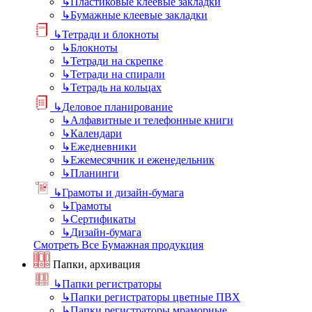
↳
Пластиковые клеевые закладки
↳
Бумажные клеевые закладки
↳
Тетради и блокноты
↳
Блокноты
↳
Тетради на скрепке
↳
Тетради на спирали
↳
Тетрадь на кольцах
↳
Деловое планирование
↳
Алфавитные и телефонные книги
↳
Календари
↳
Ежедневники
↳
Ежемесячник и еженедельник
↳
Планинги
↳
Грамоты и дизайн-бумага
↳
Грамоты
↳
Сертификаты
↳
Дизайн-бумага
Смотреть Все Бумажная продукция
Папки, архивация
↳
Папки регистраторы
↳
Папки регистраторы цветные ПВХ
↳
Папки регистраторы мраморные