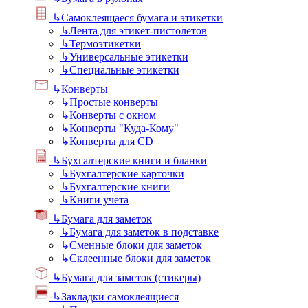
↳
Самоклеящаеся бумага и этикетки
↳
Лента для этикет-пистолетов
↳
Термоэтикетки
↳
Универсальные этикетки
↳
Специальные этикетки
↳
Конверты
↳
Простые конверты
↳
Конверты с окном
↳
Конверты "Куда-Кому"
↳
Конверты для CD
↳
Бухгалтерские книги и бланки
↳
Бухгалтерские карточки
↳
Бухгалтерские книги
↳
Книги учета
↳
Бумага для заметок
↳
Бумага для заметок в подставке
↳
Сменные блоки для заметок
↳
Склеенные блоки для заметок
↳
Бумага для заметок (стикеры)
↳
Закладки самоклеящиеся