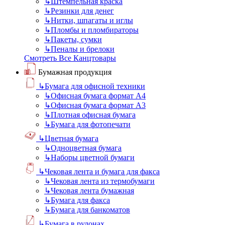
↳
Штемпельная краска
↳
Резинки для денег
↳
Нитки, шпагаты и иглы
↳
Пломбы и пломбираторы
↳
Пакеты, сумки
↳
Пеналы и брелоки
Смотреть Все Канцтовары
Бумажная продукция
↳
Бумага для офисной техники
↳
Офисная бумага формат А4
↳
Офисная бумага формат А3
↳
Плотная офисная бумага
↳
Бумага для фотопечати
↳
Цветная бумага
↳
Одноцветная бумага
↳
Наборы цветной бумаги
↳
Чековая лента и бумага для факса
↳
Чековая лента из термобумаги
↳
Чековая лента бумажная
↳
Бумага для факса
↳
Бумага для банкоматов
↳
Бумага в рулонах