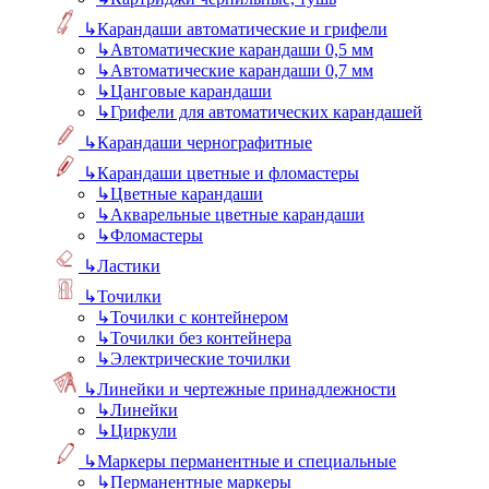
↳
Карандаши автоматические и грифели
↳
Автоматические карандаши 0,5 мм
↳
Автоматические карандаши 0,7 мм
↳
Цанговые карандаши
↳
Грифели для автоматических карандашей
↳
Карандаши чернографитные
↳
Карандаши цветные и фломастеры
↳
Цветные карандаши
↳
Акварельные цветные карандаши
↳
Фломастеры
↳
Ластики
↳
Точилки
↳
Точилки с контейнером
↳
Точилки без контейнера
↳
Электрические точилки
↳
Линейки и чертежные принадлежности
↳
Линейки
↳
Циркули
↳
Маркеры перманентные и специальные
↳
Перманентные маркеры