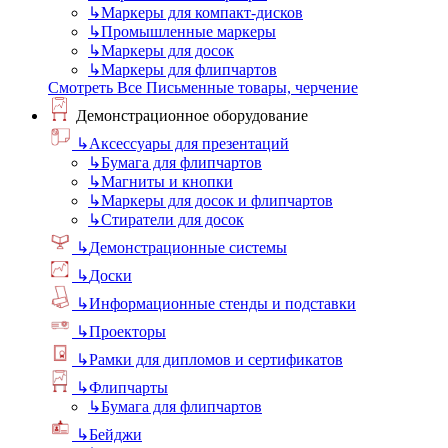
↳
Маркеры для компакт-дисков
↳
Промышленные маркеры
↳
Маркеры для досок
↳
Маркеры для флипчартов
Смотреть Все Письменные товары, черчение
Демонстрационное оборудование
↳
Аксессуары для презентаций
↳
Бумага для флипчартов
↳
Магниты и кнопки
↳
Маркеры для досок и флипчартов
↳
Стиратели для досок
↳
Демонстрационные системы
↳
Доски
↳
Информационные стенды и подставки
↳
Проекторы
↳
Рамки для дипломов и сертификатов
↳
Флипчарты
↳
Бумага для флипчартов
↳
Бейджи