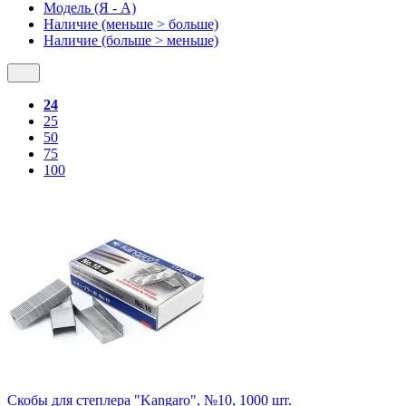
Модель (Я - А)
Наличие (меньше > больше)
Наличие (больше > меньше)
24
25
50
75
100
Скобы для степлера "Kangaro", №10, 1000 шт.