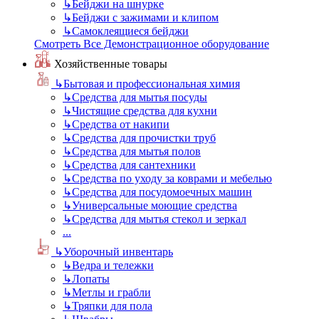
↳
Бейджи на шнурке
↳
Бейджи с зажимами и клипом
↳
Самоклеящиеся бейджи
Смотреть Все Демонстрационное оборудование
Хозяйственные товары
↳
Бытовая и профессиональная химия
↳
Средства для мытья посуды
↳
Чистящие средства для кухни
↳
Средства от накипи
↳
Средства для прочистки труб
↳
Средства для мытья полов
↳
Средства для сантехники
↳
Средства по уходу за коврами и мебелью
↳
Средства для посудомоечных машин
↳
Универсальные моющие средства
↳
Средства для мытья стекол и зеркал
...
↳
Уборочный инвентарь
↳
Ведра и тележки
↳
Лопаты
↳
Метлы и грабли
↳
Тряпки для пола