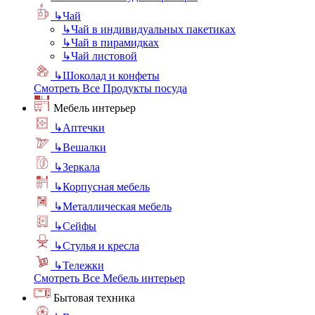
↳
Чай
↳
Чай в индивидуальных пакетиках
↳
Чай в пирамидках
↳
Чай листовой
↳
Шоколад и конфеты
Смотреть Все Продукты посуда
Мебель интерьер
↳
Аптечки
↳
Вешалки
↳
Зеркала
↳
Корпусная мебель
↳
Металлическая мебель
↳
Сейфы
↳
Стулья и кресла
↳
Тележки
Смотреть Все Мебель интерьер
Бытовая техника