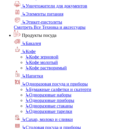
↳
Уничтожители для документов
↳
Элементы питания
↳
Этикет-пистолеты
Смотреть Все Техника и аксессуары
Продукты посуда
↳
Бакалея
↳
Кофе
↳
Кофе зерновой
↳
Кофе молотый
↳
Кофе растворимый
↳
Напитки
↳
Одноразовая посуда и приборы
↳
Бумажные салфетки и скатерти
↳
Одноразовые наборы
↳
Одноразовые приборы
↳
Одноразовые стаканы
↳
Одноразовые тарелки
↳
Сахар, молоко и сливки
↳
Столовая посуда и приборы