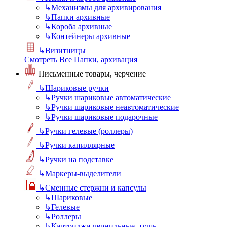
↳
Механизмы для архивирования
↳
Папки архивные
↳
Короба архивные
↳
Контейнеры архивные
↳
Визитницы
Смотреть Все Папки, архивация
Письменные товары, черчение
↳
Шариковые ручки
↳
Ручки шариковые автоматические
↳
Ручки шариковые неавтоматические
↳
Ручки шариковые подарочные
↳
Ручки гелевые (роллеры)
↳
Ручки капиллярные
↳
Ручки на подставке
↳
Маркеры-выделители
↳
Сменные стержни и капсулы
↳
Шариковые
↳
Гелевые
↳
Роллеры
↳
Картриджи чернильные, тушь