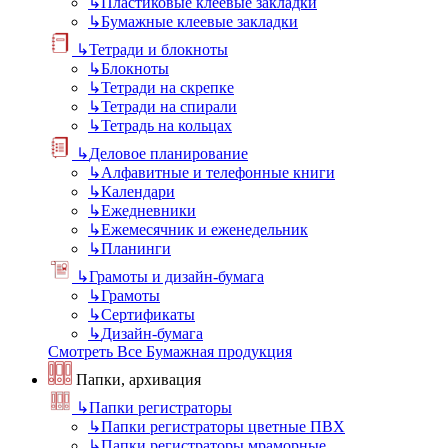
↳
Пластиковые клеевые закладки
↳
Бумажные клеевые закладки
↳
Тетради и блокноты
↳
Блокноты
↳
Тетради на скрепке
↳
Тетради на спирали
↳
Тетрадь на кольцах
↳
Деловое планирование
↳
Алфавитные и телефонные книги
↳
Календари
↳
Ежедневники
↳
Ежемесячник и еженедельник
↳
Планинги
↳
Грамоты и дизайн-бумага
↳
Грамоты
↳
Сертификаты
↳
Дизайн-бумага
Смотреть Все Бумажная продукция
Папки, архивация
↳
Папки регистраторы
↳
Папки регистраторы цветные ПВХ
↳
Папки регистраторы мраморные