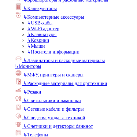
↳
Калькуляторы
↳
Компьютерные аксессуары
↳
USB-хабы
↳
Wi-Fi адаптер
↳
Клавиатуры
↳
Коврики
↳
Мыши
↳
Носители информации
↳
Ламинаторы и расходные материалы
↳
Мониторы
↳
МФУ, принтеры и сканеры
↳
Расходные материалы для оргтехники
↳
Резаки
↳
Светильники и лампочки
↳
Сетевые кабели и фильтры
↳
Средства ухода за техникой
↳
Счетчики и детекторы банкнот
↳
Телефоны