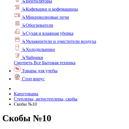
↳
Вентиляторы
↳
Кофеварки и кофемашины
↳
Микроволновые печи
↳
Обогреватели
↳
Сухая и влажная уборка
↳
Увлажнители и очистители воздуха
↳
Холодильники
↳
Чайники
Смотреть Все Бытовая техника
Товары для учебы
Стоп вирус
Канцтовары
Степлеры, антистеплеры, скобы
Скобы №10
Скобы №10