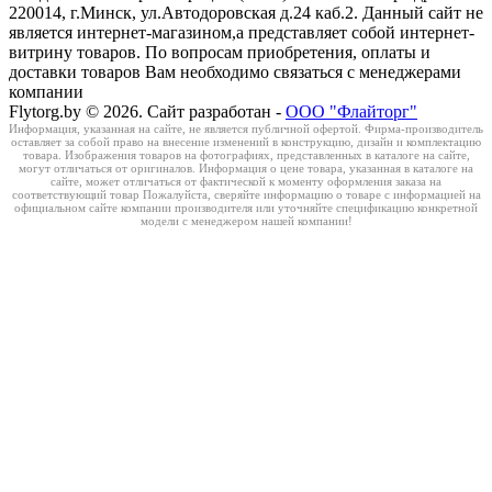
220014, г.Минск, ул.Автодоровская д.24 каб.2. Данный сайт не
является интернет-магазином,а представляет собой интернет-
витрину товаров. По вопросам приобретения, оплаты и
доставки товаров Вам необходимо связаться с менеджерами
компании
Flytorg.by © 2026. Сайт разработан -
ООО "Флайторг"
Информация, указанная на сайте, не является публичной офертой. Фирма-производитель
оставляет за собой право на внесение изменений в конструкцию, дизайн и комплектацию
товара. Изображения товаров на фотографиях, представленных в каталоге на сайте,
могут отличаться от оригиналов. Информация о цене товара, указанная в каталоге на
сайте, может отличаться от фактической к моменту оформления заказа на
соответствующий товар Пожалуйста, сверяйте информацию о товаре с информацией на
официальном сайте компании производителя или уточняйте спецификацию конкретной
модели с менеджером нашей компании!