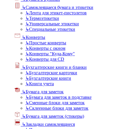
↳
Самоклеящаеся бумага и этикетки
↳
Лента для этикет-пистолетов
↳
Термоэтикетки
↳
Универсальные этикетки
↳
Специальные этикетки
↳
Конверты
↳
Простые конверты
↳
Конверты с окном
↳
Конверты "Куда-Кому"
↳
Конверты для CD
↳
Бухгалтерские книги и бланки
↳
Бухгалтерские карточки
↳
Бухгалтерские книги
↳
Книги учета
↳
Бумага для заметок
↳
Бумага для заметок в подставке
↳
Сменные блоки для заметок
↳
Склеенные блоки для заметок
↳
Бумага для заметок (стикеры)
↳
Закладки самоклеящиеся