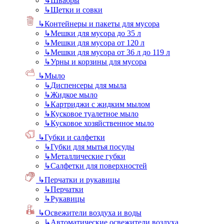
↳
Швабры
↳
Щетки и совки
↳
Контейнеры и пакеты для мусора
↳
Мешки для мусора до 35 л
↳
Мешки для мусора от 120 л
↳
Мешки для мусора от 36 л до 119 л
↳
Урны и корзины для мусора
↳
Мыло
↳
Диспенсеры для мыла
↳
Жидкое мыло
↳
Картриджи с жидким мылом
↳
Кусковое туалетное мыло
↳
Кусковое хозяйственное мыло
↳
Губки и салфетки
↳
Губки для мытья посуды
↳
Металлические губки
↳
Салфетки для поверхностей
↳
Перчатки и рукавицы
↳
Перчатки
↳
Рукавицы
↳
Освежители воздуха и воды
↳
Автоматические освежители воздуха