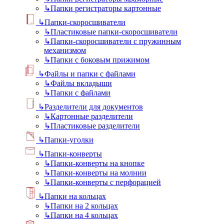
↳
Папки регистраторы картонные
↳
Папки-скоросшиватели
↳
Пластиковые папки-скоросшиватели
↳
Папки-скоросшиватели с пружинным
механизмом
↳
Папки с боковым прижимом
↳
Файлы и папки с файлами
↳
Файлы вкладыши
↳
Папки с файлами
↳
Разделители для документов
↳
Картонные разделители
↳
Пластиковые разделители
↳
Папки-уголки
↳
Папки-конверты
↳
Папки-конверты на кнопке
↳
Папки-конверты на молнии
↳
Папки-конверты с перфорацией
↳
Папки на кольцах
↳
Папки на 2 кольцах
↳
Папки на 4 кольцах