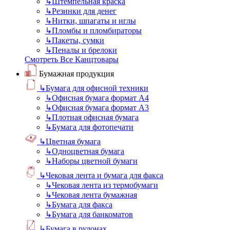
↳
Штемпельная краска
↳
Резинки для денег
↳
Нитки, шпагаты и иглы
↳
Пломбы и пломбираторы
↳
Пакеты, сумки
↳
Пеналы и брелоки
Смотреть Все Канцтовары
Бумажная продукция
↳
Бумага для офисной техники
↳
Офисная бумага формат А4
↳
Офисная бумага формат А3
↳
Плотная офисная бумага
↳
Бумага для фотопечати
↳
Цветная бумага
↳
Одноцветная бумага
↳
Наборы цветной бумаги
↳
Чековая лента и бумага для факса
↳
Чековая лента из термобумаги
↳
Чековая лента бумажная
↳
Бумага для факса
↳
Бумага для банкоматов
↳
Бумага в рулонах