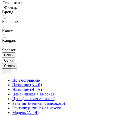
Левая колонка
Фильтр
Бренд
Economix
Kanex
Kangaro
Sponsor
Поиск
Сетка
Список
По умолчанию
Название (А - Я)
Название (Я - А)
Цена (низкая > высокая)
Цена (высокая > низкая)
Рейтинг (начиная с высокого)
Рейтинг (начиная с низкого)
Модель (А - Я)