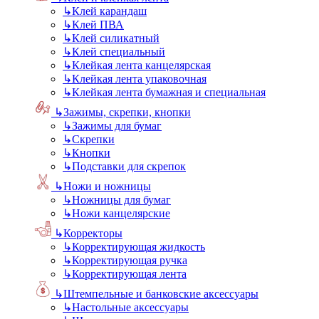
↳
Клей карандаш
↳
Клей ПВА
↳
Клей силикатный
↳
Клей специальный
↳
Клейкая лента канцелярская
↳
Клейкая лента упаковочная
↳
Клейкая лента бумажная и специальная
↳
Зажимы, скрепки, кнопки
↳
Зажимы для бумаг
↳
Скрепки
↳
Кнопки
↳
Подставки для скрепок
↳
Ножи и ножницы
↳
Ножницы для бумаг
↳
Ножи канцелярские
↳
Корректоры
↳
Корректирующая жидкость
↳
Корректирующая ручка
↳
Корректирующая лента
↳
Штемпельные и банковские аксессуары
↳
Настольные аксессуары