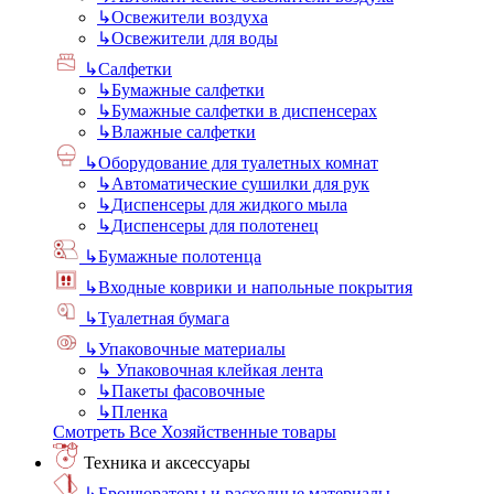
↳
Освежители воздуха
↳
Освежители для воды
↳
Салфетки
↳
Бумажные салфетки
↳
Бумажные салфетки в диспенсерах
↳
Влажные салфетки
↳
Оборудование для туалетных комнат
↳
Автоматические сушилки для рук
↳
Диспенсеры для жидкого мыла
↳
Диспенсеры для полотенец
↳
Бумажные полотенца
↳
Входные коврики и напольные покрытия
↳
Туалетная бумага
↳
Упаковочные материалы
↳
Упаковочная клейкая лента
↳
Пакеты фасовочные
↳
Пленка
Смотреть Все Хозяйственные товары
Техника и аксессуары
↳
Брошюраторы и расходные материалы