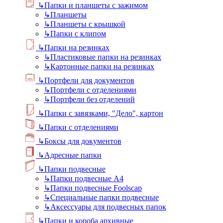
↳
Папки и планшеты с зажимом
↳
Планшеты
↳
Планшеты с крышкой
↳
Папки с клипом
↳
Папки на резинках
↳
Пластиковые папки на резинках
↳
Картонные папки на резинках
↳
Портфели для документов
↳
Портфели с отделениями
↳
Портфели без отделений
↳
Папки с завязками, "Дело", картон
↳
Папки с отделениями
↳
Боксы для документов
↳
Адресные папки
↳
Папки подвесные
↳
Папки подвесные А4
↳
Папки подвесные Foolscap
↳
Специальные папки подвесные
↳
Аксессуары для подвесных папок
↳
Папки и короба архивные