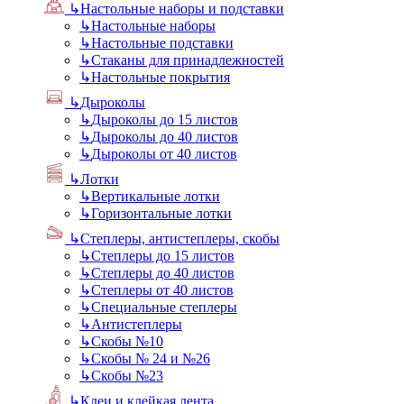
↳
Настольные наборы и подставки
↳
Настольные наборы
↳
Настольные подставки
↳
Стаканы для принадлежностей
↳
Настольные покрытия
↳
Дыроколы
↳
Дыроколы до 15 листов
↳
Дыроколы до 40 листов
↳
Дыроколы от 40 листов
↳
Лотки
↳
Вертикальные лотки
↳
Горизонтальные лотки
↳
Степлеры, антистеплеры, скобы
↳
Степлеры до 15 листов
↳
Степлеры до 40 листов
↳
Степлеры от 40 листов
↳
Специальные степлеры
↳
Антистеплеры
↳
Скобы №10
↳
Скобы № 24 и №26
↳
Скобы №23
↳
Клеи и клейкая лента