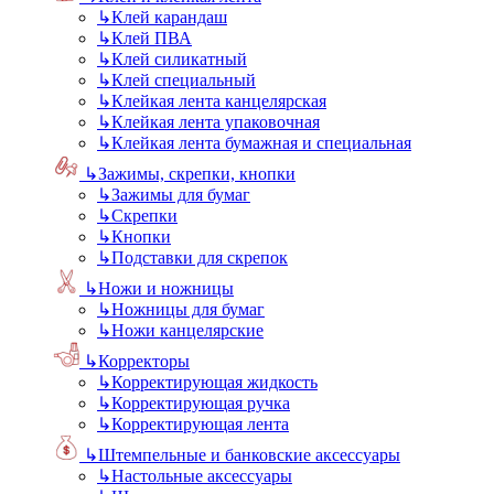
↳
Клей карандаш
↳
Клей ПВА
↳
Клей силикатный
↳
Клей специальный
↳
Клейкая лента канцелярская
↳
Клейкая лента упаковочная
↳
Клейкая лента бумажная и специальная
↳
Зажимы, скрепки, кнопки
↳
Зажимы для бумаг
↳
Скрепки
↳
Кнопки
↳
Подставки для скрепок
↳
Ножи и ножницы
↳
Ножницы для бумаг
↳
Ножи канцелярские
↳
Корректоры
↳
Корректирующая жидкость
↳
Корректирующая ручка
↳
Корректирующая лента
↳
Штемпельные и банковские аксессуары
↳
Настольные аксессуары