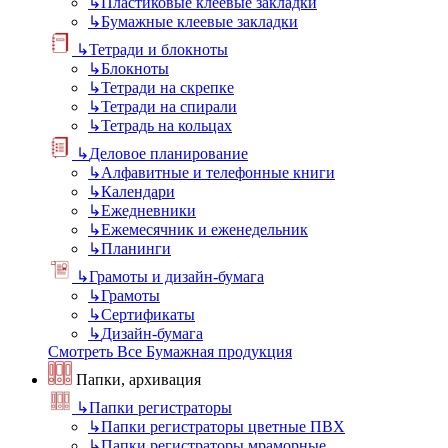
↳
Пластиковые клеевые закладки
↳
Бумажные клеевые закладки
↳
Тетради и блокноты
↳
Блокноты
↳
Тетради на скрепке
↳
Тетради на спирали
↳
Тетрадь на кольцах
↳
Деловое планирование
↳
Алфавитные и телефонные книги
↳
Календари
↳
Ежедневники
↳
Ежемесячник и еженедельник
↳
Планинги
↳
Грамоты и дизайн-бумага
↳
Грамоты
↳
Сертификаты
↳
Дизайн-бумага
Смотреть Все Бумажная продукция
Папки, архивация
↳
Папки регистраторы
↳
Папки регистраторы цветные ПВХ
↳
Папки регистраторы мраморные