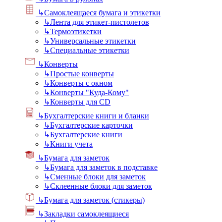
↳
Самоклеящаеся бумага и этикетки
↳
Лента для этикет-пистолетов
↳
Термоэтикетки
↳
Универсальные этикетки
↳
Специальные этикетки
↳
Конверты
↳
Простые конверты
↳
Конверты с окном
↳
Конверты "Куда-Кому"
↳
Конверты для CD
↳
Бухгалтерские книги и бланки
↳
Бухгалтерские карточки
↳
Бухгалтерские книги
↳
Книги учета
↳
Бумага для заметок
↳
Бумага для заметок в подставке
↳
Сменные блоки для заметок
↳
Склеенные блоки для заметок
↳
Бумага для заметок (стикеры)
↳
Закладки самоклеящиеся