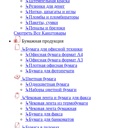
↳
Штемпельная краска
↳
Резинки для денег
↳
Нитки, шпагаты и иглы
↳
Пломбы и пломбираторы
↳
Пакеты, сумки
↳
Пеналы и брелоки
Смотреть Все Канцтовары
Бумажная продукция
↳
Бумага для офисной техники
↳
Офисная бумага формат А4
↳
Офисная бумага формат А3
↳
Плотная офисная бумага
↳
Бумага для фотопечати
↳
Цветная бумага
↳
Одноцветная бумага
↳
Наборы цветной бумаги
↳
Чековая лента и бумага для факса
↳
Чековая лента из термобумаги
↳
Чековая лента бумажная
↳
Бумага для факса
↳
Бумага для банкоматов
↳
Бумага в рулонах