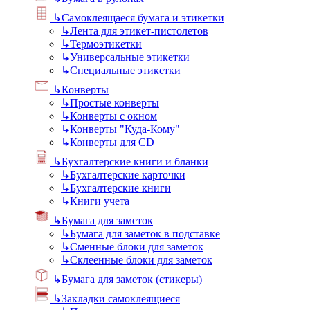
↳
Самоклеящаеся бумага и этикетки
↳
Лента для этикет-пистолетов
↳
Термоэтикетки
↳
Универсальные этикетки
↳
Специальные этикетки
↳
Конверты
↳
Простые конверты
↳
Конверты с окном
↳
Конверты "Куда-Кому"
↳
Конверты для CD
↳
Бухгалтерские книги и бланки
↳
Бухгалтерские карточки
↳
Бухгалтерские книги
↳
Книги учета
↳
Бумага для заметок
↳
Бумага для заметок в подставке
↳
Сменные блоки для заметок
↳
Склеенные блоки для заметок
↳
Бумага для заметок (стикеры)
↳
Закладки самоклеящиеся