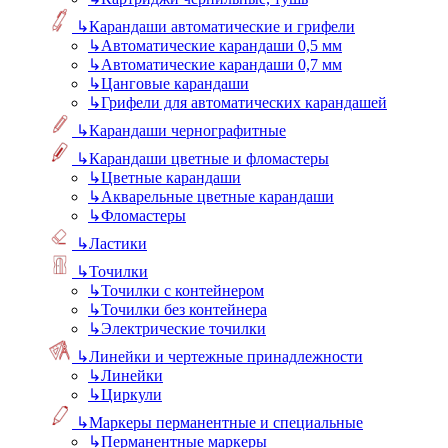
↳
Карандаши автоматические и грифели
↳
Автоматические карандаши 0,5 мм
↳
Автоматические карандаши 0,7 мм
↳
Цанговые карандаши
↳
Грифели для автоматических карандашей
↳
Карандаши чернографитные
↳
Карандаши цветные и фломастеры
↳
Цветные карандаши
↳
Акварельные цветные карандаши
↳
Фломастеры
↳
Ластики
↳
Точилки
↳
Точилки с контейнером
↳
Точилки без контейнера
↳
Электрические точилки
↳
Линейки и чертежные принадлежности
↳
Линейки
↳
Циркули
↳
Маркеры перманентные и специальные
↳
Перманентные маркеры