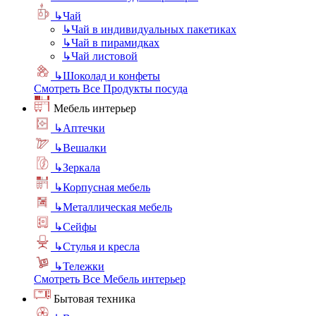
↳
Чай
↳
Чай в индивидуальных пакетиках
↳
Чай в пирамидках
↳
Чай листовой
↳
Шоколад и конфеты
Смотреть Все Продукты посуда
Мебель интерьер
↳
Аптечки
↳
Вешалки
↳
Зеркала
↳
Корпусная мебель
↳
Металлическая мебель
↳
Сейфы
↳
Стулья и кресла
↳
Тележки
Смотреть Все Мебель интерьер
Бытовая техника