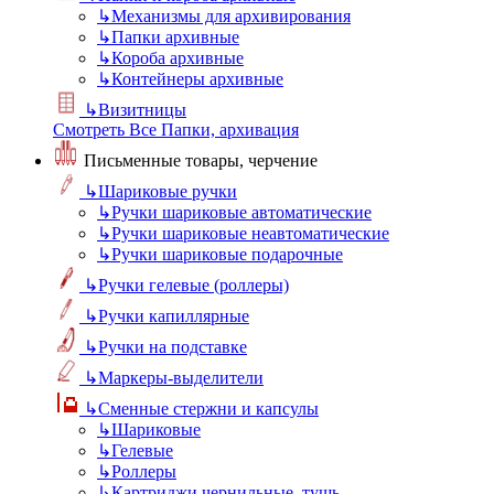
↳
Механизмы для архивирования
↳
Папки архивные
↳
Короба архивные
↳
Контейнеры архивные
↳
Визитницы
Смотреть Все Папки, архивация
Письменные товары, черчение
↳
Шариковые ручки
↳
Ручки шариковые автоматические
↳
Ручки шариковые неавтоматические
↳
Ручки шариковые подарочные
↳
Ручки гелевые (роллеры)
↳
Ручки капиллярные
↳
Ручки на подставке
↳
Маркеры-выделители
↳
Сменные стержни и капсулы
↳
Шариковые
↳
Гелевые
↳
Роллеры
↳
Картриджи чернильные, тушь