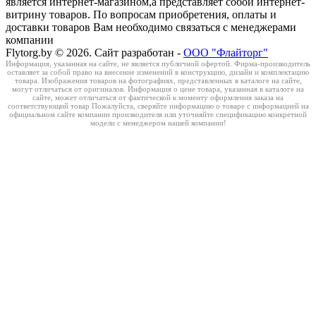
является интернет-магазином,а представляет собой интернет-
витрину товаров. По вопросам приобретения, оплаты и
доставки товаров Вам необходимо связаться с менеджерами
компании
Flytorg.by © 2026. Сайт разработан -
ООО "Флайторг"
Информация, указанная на сайте, не является публичной офертой. Фирма-производитель
оставляет за собой право на внесение изменений в конструкцию, дизайн и комплектацию
товара. Изображения товаров на фотографиях, представленных в каталоге на сайте,
могут отличаться от оригиналов. Информация о цене товара, указанная в каталоге на
сайте, может отличаться от фактической к моменту оформления заказа на
соответствующий товар Пожалуйста, сверяйте информацию о товаре с информацией на
официальном сайте компании производителя или уточняйте спецификацию конкретной
модели с менеджером нашей компании!