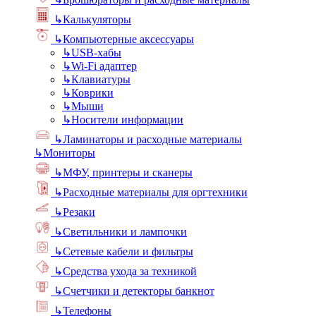
↳
Калькуляторы
↳
Компьютерные аксессуары
↳
USB-хабы
↳
Wi-Fi адаптер
↳
Клавиатуры
↳
Коврики
↳
Мыши
↳
Носители информации
↳
Ламинаторы и расходные материалы
↳
Мониторы
↳
МФУ, принтеры и сканеры
↳
Расходные материалы для оргтехники
↳
Резаки
↳
Светильники и лампочки
↳
Сетевые кабели и фильтры
↳
Средства ухода за техникой
↳
Счетчики и детекторы банкнот
↳
Телефоны