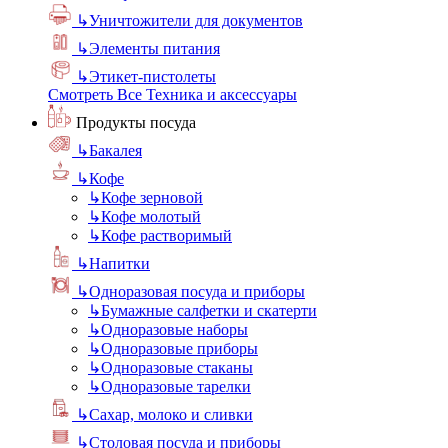
↳
Уничтожители для документов
↳
Элементы питания
↳
Этикет-пистолеты
Смотреть Все Техника и аксессуары
Продукты посуда
↳
Бакалея
↳
Кофе
↳
Кофе зерновой
↳
Кофе молотый
↳
Кофе растворимый
↳
Напитки
↳
Одноразовая посуда и приборы
↳
Бумажные салфетки и скатерти
↳
Одноразовые наборы
↳
Одноразовые приборы
↳
Одноразовые стаканы
↳
Одноразовые тарелки
↳
Сахар, молоко и сливки
↳
Столовая посуда и приборы