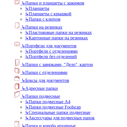
↳
Папки и планшеты с зажимом
↳
Планшеты
↳
Планшеты с крышкой
↳
Папки с клипом
↳
Папки на резинках
↳
Пластиковые папки на резинках
↳
Картонные папки на резинках
↳
Портфели для документов
↳
Портфели с отделениями
↳
Портфели без отделений
↳
Папки с завязками, "Дело", картон
↳
Папки с отделениями
↳
Боксы для документов
↳
Адресные папки
↳
Папки подвесные
↳
Папки подвесные А4
↳
Папки подвесные Foolscap
↳
Специальные папки подвесные
↳
Аксессуары для подвесных папок
↳
Папки и короба архивные