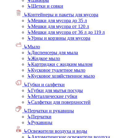
↳
Швабры
↳
Щетки и совки
↳
Контейнеры и пакеты для мусора
↳
Мешки для мусора до 35 л
↳
Мешки для мусора от 120 л
↳
Мешки для мусора от 36 л до 119 л
↳
Урны и корзины для мусора
↳
Мыло
↳
Диспенсеры для мыла
↳
Жидкое мыло
↳
Картриджи с жидким мылом
↳
Кусковое туалетное мыло
↳
Кусковое хозяйственное мыло
↳
Губки и салфетки
↳
Губки для мытья посуды
↳
Металлические губки
↳
Салфетки для поверхностей
↳
Перчатки и рукавицы
↳
Перчатки
↳
Рукавицы
↳
Освежители воздуха и воды
↳
Автоматические освежители воздуха