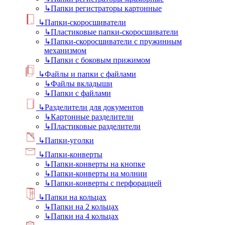
↳
Папки регистраторы картонные
↳
Папки-скоросшиватели
↳
Пластиковые папки-скоросшиватели
↳
Папки-скоросшиватели с пружинным
механизмом
↳
Папки с боковым прижимом
↳
Файлы и папки с файлами
↳
Файлы вкладыши
↳
Папки с файлами
↳
Разделители для документов
↳
Картонные разделители
↳
Пластиковые разделители
↳
Папки-уголки
↳
Папки-конверты
↳
Папки-конверты на кнопке
↳
Папки-конверты на молнии
↳
Папки-конверты с перфорацией
↳
Папки на кольцах
↳
Папки на 2 кольцах
↳
Папки на 4 кольцах