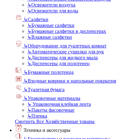
↳
Освежители воздуха
↳
Освежители для воды
↳
Салфетки
↳
Бумажные салфетки
↳
Бумажные салфетки в диспенсерах
↳
Влажные салфетки
↳
Оборудование для туалетных комнат
↳
Автоматические сушилки для рук
↳
Диспенсеры для жидкого мыла
↳
Диспенсеры для полотенец
↳
Бумажные полотенца
↳
Входные коврики и напольные покрытия
↳
Туалетная бумага
↳
Упаковочные материалы
↳
Упаковочная клейкая лента
↳
Пакеты фасовочные
↳
Пленка
Смотреть Все Хозяйственные товары
Техника и аксессуары
↳
Брошюраторы и расходные материалы