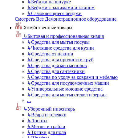
↳
Бейджи на шнурке
↳
Бейджи с зажимами и клипом
↳
Самоклеящиеся бейджи
Смотреть Все Демонстрационное оборудование
Хозяйственные товары
↳
Бытовая и профессиональная химия
↳
Средства для мытья посуды
↳
Чистящие средства для кухни
↳
Средства от накипи
↳
Средства для прочистки труб
↳
Средства для мытья полов
↳
Средства для сантехники
↳
Средства по уходу за коврами и мебелью
↳
Средства для посудомоечных машин
↳
Универсальные моющие средства
↳
Средства для мытья стекол и зеркал
...
↳
Уборочный инвентарь
↳
Ведра и тележки
↳
Лопаты
↳
Метлы и грабли
↳
Тряпки для пола