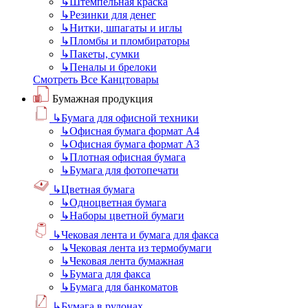
↳
Штемпельная краска
↳
Резинки для денег
↳
Нитки, шпагаты и иглы
↳
Пломбы и пломбираторы
↳
Пакеты, сумки
↳
Пеналы и брелоки
Смотреть Все Канцтовары
Бумажная продукция
↳
Бумага для офисной техники
↳
Офисная бумага формат А4
↳
Офисная бумага формат А3
↳
Плотная офисная бумага
↳
Бумага для фотопечати
↳
Цветная бумага
↳
Одноцветная бумага
↳
Наборы цветной бумаги
↳
Чековая лента и бумага для факса
↳
Чековая лента из термобумаги
↳
Чековая лента бумажная
↳
Бумага для факса
↳
Бумага для банкоматов
↳
Бумага в рулонах