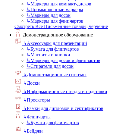
↳
Маркеры для компакт-дисков
↳
Промышленные маркеры
↳
Маркеры для досок
↳
Маркеры для флипчартов
Смотреть Все Письменные товары, черчение
Демонстрационное оборудование
↳
Аксессуары для презентаций
↳
Бумага для флипчартов
↳
Магниты и кнопки
↳
Маркеры для досок и флипчартов
↳
Стиратели для досок
↳
Демонстрационные системы
↳
Доски
↳
Информационные стенды и подставки
↳
Проекторы
↳
Рамки для дипломов и сертификатов
↳
Флипчарты
↳
Бумага для флипчартов
↳
Бейджи