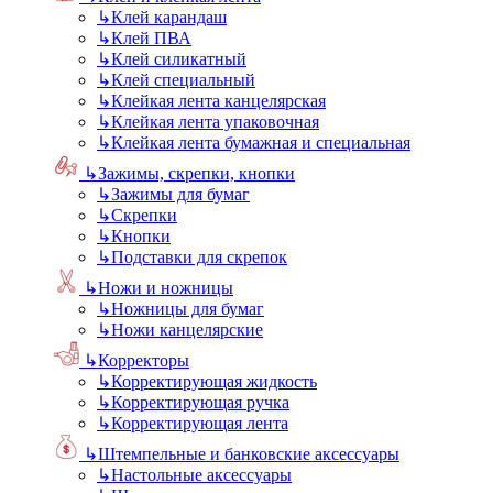
↳
Клей карандаш
↳
Клей ПВА
↳
Клей силикатный
↳
Клей специальный
↳
Клейкая лента канцелярская
↳
Клейкая лента упаковочная
↳
Клейкая лента бумажная и специальная
↳
Зажимы, скрепки, кнопки
↳
Зажимы для бумаг
↳
Скрепки
↳
Кнопки
↳
Подставки для скрепок
↳
Ножи и ножницы
↳
Ножницы для бумаг
↳
Ножи канцелярские
↳
Корректоры
↳
Корректирующая жидкость
↳
Корректирующая ручка
↳
Корректирующая лента
↳
Штемпельные и банковские аксессуары
↳
Настольные аксессуары