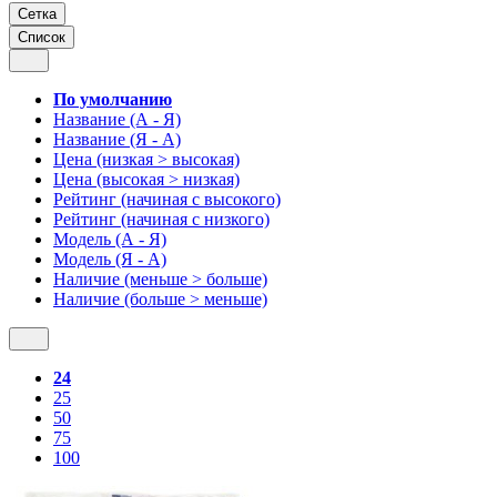
Сетка
Список
По умолчанию
Название (А - Я)
Название (Я - А)
Цена (низкая > высокая)
Цена (высокая > низкая)
Рейтинг (начиная с высокого)
Рейтинг (начиная с низкого)
Модель (А - Я)
Модель (Я - А)
Наличие (меньше > больше)
Наличие (больше > меньше)
24
25
50
75
100