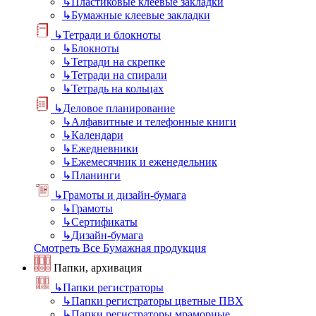
↳
Пластиковые клеевые закладки
↳
Бумажные клеевые закладки
↳
Тетради и блокноты
↳
Блокноты
↳
Тетради на скрепке
↳
Тетради на спирали
↳
Тетрадь на кольцах
↳
Деловое планирование
↳
Алфавитные и телефонные книги
↳
Календари
↳
Ежедневники
↳
Ежемесячник и еженедельник
↳
Планинги
↳
Грамоты и дизайн-бумага
↳
Грамоты
↳
Сертификаты
↳
Дизайн-бумага
Смотреть Все Бумажная продукция
Папки, архивация
↳
Папки регистраторы
↳
Папки регистраторы цветные ПВХ
↳
Папки регистраторы мраморные