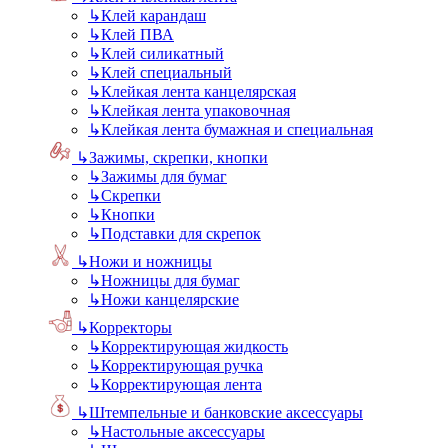
↳
Клей карандаш
↳
Клей ПВА
↳
Клей силикатный
↳
Клей специальный
↳
Клейкая лента канцелярская
↳
Клейкая лента упаковочная
↳
Клейкая лента бумажная и специальная
↳
Зажимы, скрепки, кнопки
↳
Зажимы для бумаг
↳
Скрепки
↳
Кнопки
↳
Подставки для скрепок
↳
Ножи и ножницы
↳
Ножницы для бумаг
↳
Ножи канцелярские
↳
Корректоры
↳
Корректирующая жидкость
↳
Корректирующая ручка
↳
Корректирующая лента
↳
Штемпельные и банковские аксессуары
↳
Настольные аксессуары