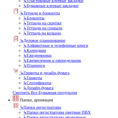
↳
Пластиковые клеевые закладки
↳
Бумажные клеевые закладки
↳
Тетради и блокноты
↳
Блокноты
↳
Тетради на скрепке
↳
Тетради на спирали
↳
Тетрадь на кольцах
↳
Деловое планирование
↳
Алфавитные и телефонные книги
↳
Календари
↳
Ежедневники
↳
Ежемесячник и еженедельник
↳
Планинги
↳
Грамоты и дизайн-бумага
↳
Грамоты
↳
Сертификаты
↳
Дизайн-бумага
Смотреть Все Бумажная продукция
Папки, архивация
↳
Папки регистраторы
↳
Папки регистраторы цветные ПВХ
↳
Папки регистраторы мраморные