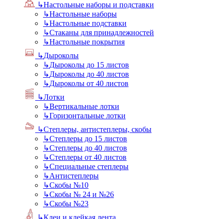
↳
Настольные наборы и подставки
↳
Настольные наборы
↳
Настольные подставки
↳
Стаканы для принадлежностей
↳
Настольные покрытия
↳
Дыроколы
↳
Дыроколы до 15 листов
↳
Дыроколы до 40 листов
↳
Дыроколы от 40 листов
↳
Лотки
↳
Вертикальные лотки
↳
Горизонтальные лотки
↳
Степлеры, антистеплеры, скобы
↳
Степлеры до 15 листов
↳
Степлеры до 40 листов
↳
Степлеры от 40 листов
↳
Специальные степлеры
↳
Антистеплеры
↳
Скобы №10
↳
Скобы № 24 и №26
↳
Скобы №23
↳
Клеи и клейкая лента