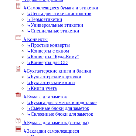
↳
Самоклеящаеся бумага и этикетки
↳
Лента для этикет-пистолетов
↳
Термоэтикетки
↳
Универсальные этикетки
↳
Специальные этикетки
↳
Конверты
↳
Простые конверты
↳
Конверты с окном
↳
Конверты "Куда-Кому"
↳
Конверты для CD
↳
Бухгалтерские книги и бланки
↳
Бухгалтерские карточки
↳
Бухгалтерские книги
↳
Книги учета
↳
Бумага для заметок
↳
Бумага для заметок в подставке
↳
Сменные блоки для заметок
↳
Склеенные блоки для заметок
↳
Бумага для заметок (стикеры)
↳
Закладки самоклеящиеся