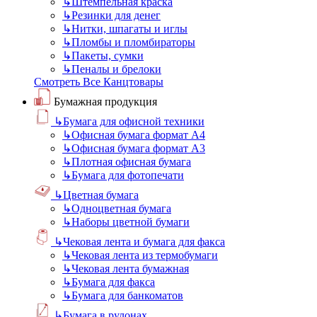
↳
Штемпельная краска
↳
Резинки для денег
↳
Нитки, шпагаты и иглы
↳
Пломбы и пломбираторы
↳
Пакеты, сумки
↳
Пеналы и брелоки
Смотреть Все Канцтовары
Бумажная продукция
↳
Бумага для офисной техники
↳
Офисная бумага формат А4
↳
Офисная бумага формат А3
↳
Плотная офисная бумага
↳
Бумага для фотопечати
↳
Цветная бумага
↳
Одноцветная бумага
↳
Наборы цветной бумаги
↳
Чековая лента и бумага для факса
↳
Чековая лента из термобумаги
↳
Чековая лента бумажная
↳
Бумага для факса
↳
Бумага для банкоматов
↳
Бумага в рулонах