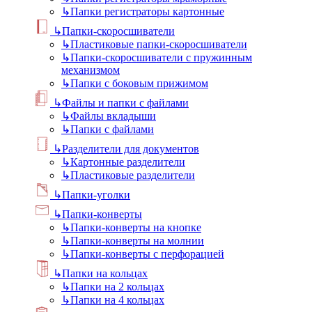
↳
Папки регистраторы картонные
↳
Папки-скоросшиватели
↳
Пластиковые папки-скоросшиватели
↳
Папки-скоросшиватели с пружинным
механизмом
↳
Папки с боковым прижимом
↳
Файлы и папки с файлами
↳
Файлы вкладыши
↳
Папки с файлами
↳
Разделители для документов
↳
Картонные разделители
↳
Пластиковые разделители
↳
Папки-уголки
↳
Папки-конверты
↳
Папки-конверты на кнопке
↳
Папки-конверты на молнии
↳
Папки-конверты с перфорацией
↳
Папки на кольцах
↳
Папки на 2 кольцах
↳
Папки на 4 кольцах