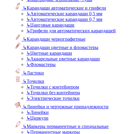
↳
Карандаши автоматические и грифели
↳
Автоматические карандаши 0,5 мм
↳
Автоматические карандаши 0,7 мм
↳
Цанговые карандаши
↳
Грифели для автоматических карандашей
↳
Карандаши чернографитные
↳
Карандаши цветные и фломастеры
↳
Цветные карандаши
↳
Акварельные цветные карандаши
↳
Фломастеры
↳
Ластики
↳
Точилки
↳
Точилки с контейнером
↳
Точилки без контейнера
↳
Электрические точилки
↳
Линейки и чертежные принадлежности
↳
Линейки
↳
Циркули
↳
Маркеры перманентные и специальные
↳
Перманентные маркеры