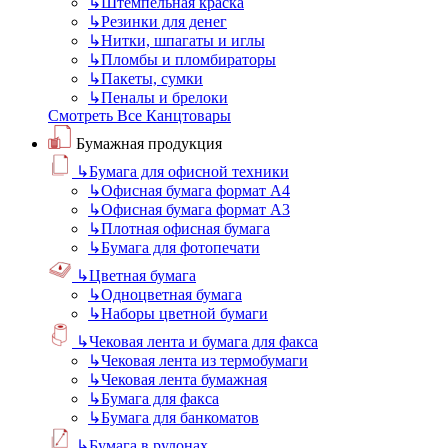
↳
Штемпельная краска
↳
Резинки для денег
↳
Нитки, шпагаты и иглы
↳
Пломбы и пломбираторы
↳
Пакеты, сумки
↳
Пеналы и брелоки
Смотреть Все Канцтовары
Бумажная продукция
↳
Бумага для офисной техники
↳
Офисная бумага формат А4
↳
Офисная бумага формат А3
↳
Плотная офисная бумага
↳
Бумага для фотопечати
↳
Цветная бумага
↳
Одноцветная бумага
↳
Наборы цветной бумаги
↳
Чековая лента и бумага для факса
↳
Чековая лента из термобумаги
↳
Чековая лента бумажная
↳
Бумага для факса
↳
Бумага для банкоматов
↳
Бумага в рулонах