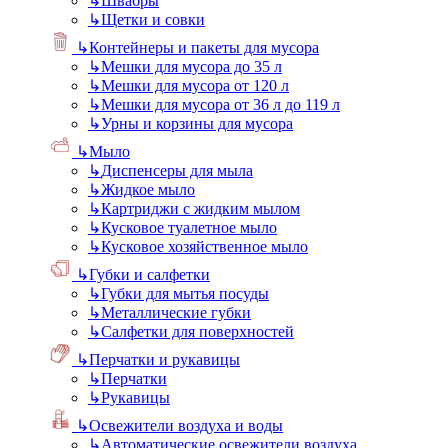
↳
Швабры
↳
Щетки и совки
↳
Контейнеры и пакеты для мусора
↳
Мешки для мусора до 35 л
↳
Мешки для мусора от 120 л
↳
Мешки для мусора от 36 л до 119 л
↳
Урны и корзины для мусора
↳
Мыло
↳
Диспенсеры для мыла
↳
Жидкое мыло
↳
Картриджи с жидким мылом
↳
Кусковое туалетное мыло
↳
Кусковое хозяйственное мыло
↳
Губки и салфетки
↳
Губки для мытья посуды
↳
Металлические губки
↳
Салфетки для поверхностей
↳
Перчатки и рукавицы
↳
Перчатки
↳
Рукавицы
↳
Освежители воздуха и воды
↳
Автоматические освежители воздуха