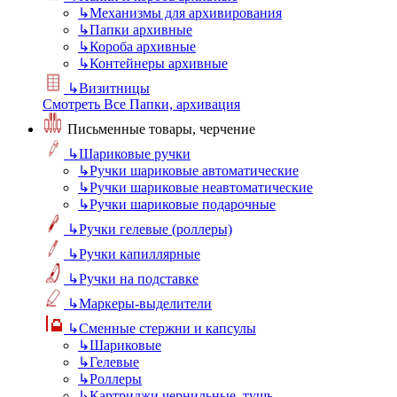
↳
Механизмы для архивирования
↳
Папки архивные
↳
Короба архивные
↳
Контейнеры архивные
↳
Визитницы
Смотреть Все Папки, архивация
Письменные товары, черчение
↳
Шариковые ручки
↳
Ручки шариковые автоматические
↳
Ручки шариковые неавтоматические
↳
Ручки шариковые подарочные
↳
Ручки гелевые (роллеры)
↳
Ручки капиллярные
↳
Ручки на подставке
↳
Маркеры-выделители
↳
Сменные стержни и капсулы
↳
Шариковые
↳
Гелевые
↳
Роллеры
↳
Картриджи чернильные, тушь