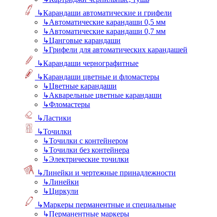
↳
Карандаши автоматические и грифели
↳
Автоматические карандаши 0,5 мм
↳
Автоматические карандаши 0,7 мм
↳
Цанговые карандаши
↳
Грифели для автоматических карандашей
↳
Карандаши чернографитные
↳
Карандаши цветные и фломастеры
↳
Цветные карандаши
↳
Акварельные цветные карандаши
↳
Фломастеры
↳
Ластики
↳
Точилки
↳
Точилки с контейнером
↳
Точилки без контейнера
↳
Электрические точилки
↳
Линейки и чертежные принадлежности
↳
Линейки
↳
Циркули
↳
Маркеры перманентные и специальные
↳
Перманентные маркеры