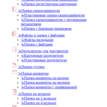
↳
Папки регистраторы картонные
↳
Папки-скоросшиватели
↳
Пластиковые папки-скоросшиватели
↳
Папки-скоросшиватели с пружинным
механизмом
↳
Папки с боковым прижимом
↳
Файлы и папки с файлами
↳
Файлы вкладыши
↳
Папки с файлами
↳
Разделители для документов
↳
Картонные разделители
↳
Пластиковые разделители
↳
Папки-уголки
↳
Папки-конверты
↳
Папки-конверты на кнопке
↳
Папки-конверты на молнии
↳
Папки-конверты с перфорацией
↳
Папки на кольцах
↳
Папки на 2 кольцах
↳
Папки на 4 кольцах