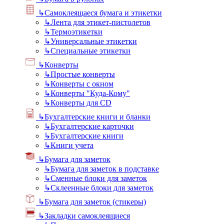
↳
Самоклеящаеся бумага и этикетки
↳
Лента для этикет-пистолетов
↳
Термоэтикетки
↳
Универсальные этикетки
↳
Специальные этикетки
↳
Конверты
↳
Простые конверты
↳
Конверты с окном
↳
Конверты "Куда-Кому"
↳
Конверты для CD
↳
Бухгалтерские книги и бланки
↳
Бухгалтерские карточки
↳
Бухгалтерские книги
↳
Книги учета
↳
Бумага для заметок
↳
Бумага для заметок в подставке
↳
Сменные блоки для заметок
↳
Склеенные блоки для заметок
↳
Бумага для заметок (стикеры)
↳
Закладки самоклеящиеся