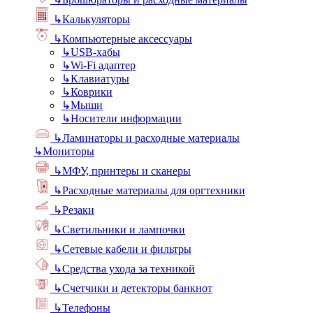
↳
Калькуляторы
↳
Компьютерные аксессуары
↳
USB-хабы
↳
Wi-Fi адаптер
↳
Клавиатуры
↳
Коврики
↳
Мыши
↳
Носители информации
↳
Ламинаторы и расходные материалы
↳
Мониторы
↳
МФУ, принтеры и сканеры
↳
Расходные материалы для оргтехники
↳
Резаки
↳
Светильники и лампочки
↳
Сетевые кабели и фильтры
↳
Средства ухода за техникой
↳
Счетчики и детекторы банкнот
↳
Телефоны