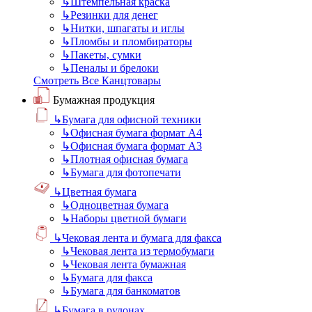
↳
Штемпельная краска
↳
Резинки для денег
↳
Нитки, шпагаты и иглы
↳
Пломбы и пломбираторы
↳
Пакеты, сумки
↳
Пеналы и брелоки
Смотреть Все Канцтовары
Бумажная продукция
↳
Бумага для офисной техники
↳
Офисная бумага формат А4
↳
Офисная бумага формат А3
↳
Плотная офисная бумага
↳
Бумага для фотопечати
↳
Цветная бумага
↳
Одноцветная бумага
↳
Наборы цветной бумаги
↳
Чековая лента и бумага для факса
↳
Чековая лента из термобумаги
↳
Чековая лента бумажная
↳
Бумага для факса
↳
Бумага для банкоматов
↳
Бумага в рулонах