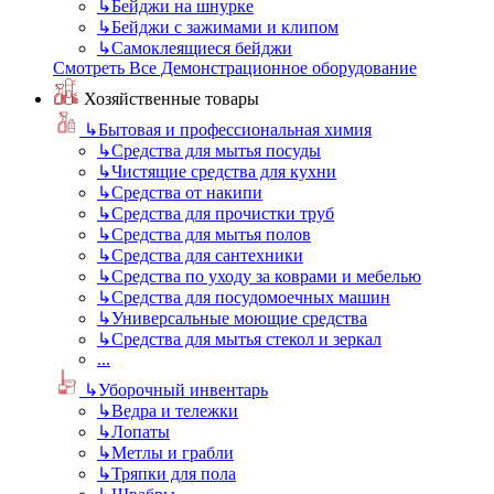
↳
Бейджи на шнурке
↳
Бейджи с зажимами и клипом
↳
Самоклеящиеся бейджи
Смотреть Все Демонстрационное оборудование
Хозяйственные товары
↳
Бытовая и профессиональная химия
↳
Средства для мытья посуды
↳
Чистящие средства для кухни
↳
Средства от накипи
↳
Средства для прочистки труб
↳
Средства для мытья полов
↳
Средства для сантехники
↳
Средства по уходу за коврами и мебелью
↳
Средства для посудомоечных машин
↳
Универсальные моющие средства
↳
Средства для мытья стекол и зеркал
...
↳
Уборочный инвентарь
↳
Ведра и тележки
↳
Лопаты
↳
Метлы и грабли
↳
Тряпки для пола