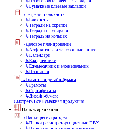
↳
Пластиковые клеевые закладки
↳
Бумажные клеевые закладки
↳
Тетради и блокноты
↳
Блокноты
↳
Тетради на скрепке
↳
Тетради на спирали
↳
Тетрадь на кольцах
↳
Деловое планирование
↳
Алфавитные и телефонные книги
↳
Календари
↳
Ежедневники
↳
Ежемесячник и еженедельник
↳
Планинги
↳
Грамоты и дизайн-бумага
↳
Грамоты
↳
Сертификаты
↳
Дизайн-бумага
Смотреть Все Бумажная продукция
Папки, архивация
↳
Папки регистраторы
↳
Папки регистраторы цветные ПВХ
↳
Папки регистраторы мраморные