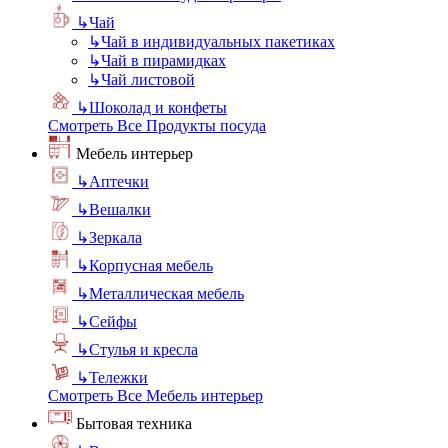
↳
Чай
↳
Чай в индивидуальных пакетиках
↳
Чай в пирамидках
↳
Чай листовой
↳
Шоколад и конфеты
Смотреть Все Продукты посуда
Мебель интерьер
↳
Аптечки
↳
Вешалки
↳
Зеркала
↳
Корпусная мебель
↳
Металлическая мебель
↳
Сейфы
↳
Стулья и кресла
↳
Тележки
Смотреть Все Мебель интерьер
Бытовая техника