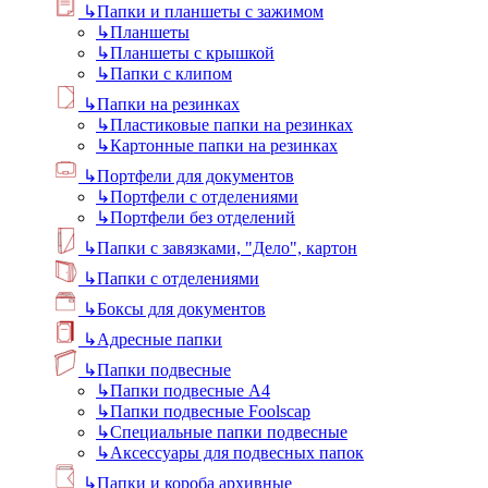
↳
Папки и планшеты с зажимом
↳
Планшеты
↳
Планшеты с крышкой
↳
Папки с клипом
↳
Папки на резинках
↳
Пластиковые папки на резинках
↳
Картонные папки на резинках
↳
Портфели для документов
↳
Портфели с отделениями
↳
Портфели без отделений
↳
Папки с завязками, "Дело", картон
↳
Папки с отделениями
↳
Боксы для документов
↳
Адресные папки
↳
Папки подвесные
↳
Папки подвесные А4
↳
Папки подвесные Foolscap
↳
Специальные папки подвесные
↳
Аксессуары для подвесных папок
↳
Папки и короба архивные