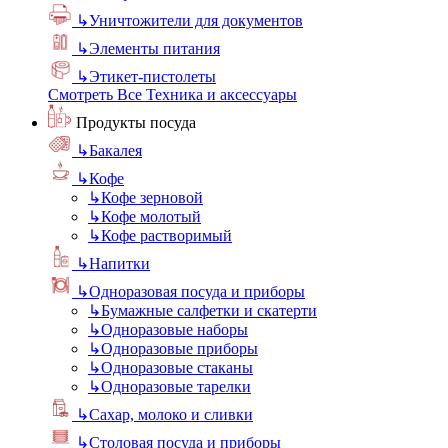
↳
Уничтожители для документов
↳
Элементы питания
↳
Этикет-пистолеты
Смотреть Все Техника и аксессуары
Продукты посуда
↳
Бакалея
↳
Кофе
↳
Кофе зерновой
↳
Кофе молотый
↳
Кофе растворимый
↳
Напитки
↳
Одноразовая посуда и приборы
↳
Бумажные салфетки и скатерти
↳
Одноразовые наборы
↳
Одноразовые приборы
↳
Одноразовые стаканы
↳
Одноразовые тарелки
↳
Сахар, молоко и сливки
↳
Столовая посуда и приборы