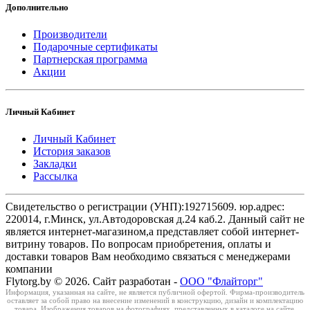
Дополнительно
Производители
Подарочные сертификаты
Партнерская программа
Акции
Личный Кабинет
Личный Кабинет
История заказов
Закладки
Рассылка
Свидетельство о регистрации (УНП):192715609. юр.адрес:
220014, г.Минск, ул.Автодоровская д.24 каб.2. Данный сайт не
является интернет-магазином,а представляет собой интернет-
витрину товаров. По вопросам приобретения, оплаты и
доставки товаров Вам необходимо связаться с менеджерами
компании
Flytorg.by © 2026. Сайт разработан -
ООО "Флайторг"
Информация, указанная на сайте, не является публичной офертой. Фирма-производитель
оставляет за собой право на внесение изменений в конструкцию, дизайн и комплектацию
товара. Изображения товаров на фотографиях, представленных в каталоге на сайте,