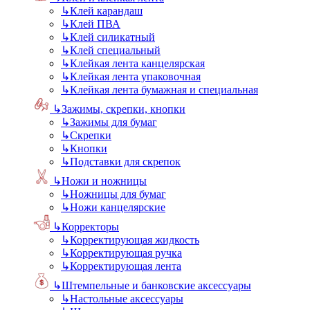
↳
Клей карандаш
↳
Клей ПВА
↳
Клей силикатный
↳
Клей специальный
↳
Клейкая лента канцелярская
↳
Клейкая лента упаковочная
↳
Клейкая лента бумажная и специальная
↳
Зажимы, скрепки, кнопки
↳
Зажимы для бумаг
↳
Скрепки
↳
Кнопки
↳
Подставки для скрепок
↳
Ножи и ножницы
↳
Ножницы для бумаг
↳
Ножи канцелярские
↳
Корректоры
↳
Корректирующая жидкость
↳
Корректирующая ручка
↳
Корректирующая лента
↳
Штемпельные и банковские аксессуары
↳
Настольные аксессуары