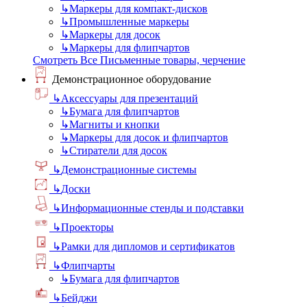
↳
Маркеры для компакт-дисков
↳
Промышленные маркеры
↳
Маркеры для досок
↳
Маркеры для флипчартов
Смотреть Все Письменные товары, черчение
Демонстрационное оборудование
↳
Аксессуары для презентаций
↳
Бумага для флипчартов
↳
Магниты и кнопки
↳
Маркеры для досок и флипчартов
↳
Стиратели для досок
↳
Демонстрационные системы
↳
Доски
↳
Информационные стенды и подставки
↳
Проекторы
↳
Рамки для дипломов и сертификатов
↳
Флипчарты
↳
Бумага для флипчартов
↳
Бейджи