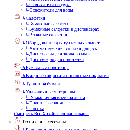
↳
Освежители воздуха
↳
Освежители для воды
↳
Салфетки
↳
Бумажные салфетки
↳
Бумажные салфетки в диспенсерах
↳
Влажные салфетки
↳
Оборудование для туалетных комнат
↳
Автоматические сушилки для рук
↳
Диспенсеры для жидкого мыла
↳
Диспенсеры для полотенец
↳
Бумажные полотенца
↳
Входные коврики и напольные покрытия
↳
Туалетная бумага
↳
Упаковочные материалы
↳
Упаковочная клейкая лента
↳
Пакеты фасовочные
↳
Пленка
Смотреть Все Хозяйственные товары
Техника и аксессуары
↳
Брошюраторы и расходные материалы