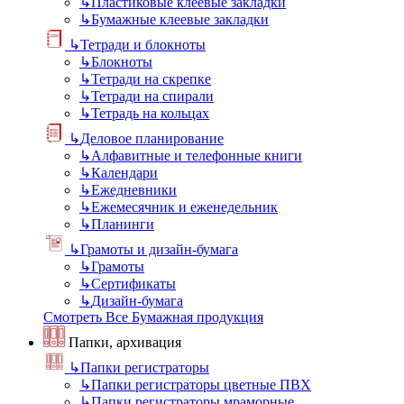
↳
Пластиковые клеевые закладки
↳
Бумажные клеевые закладки
↳
Тетради и блокноты
↳
Блокноты
↳
Тетради на скрепке
↳
Тетради на спирали
↳
Тетрадь на кольцах
↳
Деловое планирование
↳
Алфавитные и телефонные книги
↳
Календари
↳
Ежедневники
↳
Ежемесячник и еженедельник
↳
Планинги
↳
Грамоты и дизайн-бумага
↳
Грамоты
↳
Сертификаты
↳
Дизайн-бумага
Смотреть Все Бумажная продукция
Папки, архивация
↳
Папки регистраторы
↳
Папки регистраторы цветные ПВХ
↳
Папки регистраторы мраморные