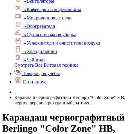
↳
Вентиляторы
↳
Кофеварки и кофемашины
↳
Микроволновые печи
↳
Обогреватели
↳
Сухая и влажная уборка
↳
Увлажнители и очистители воздуха
↳
Холодильники
↳
Чайники
Смотреть Все Бытовая техника
Товары для учебы
Стоп вирус
Карандаш чернографитный Berlingo "Color Zone" HB,
черное дерево, трехгранный, заточен.
Карандаш чернографитный
Berlingo "Color Zone" HB,