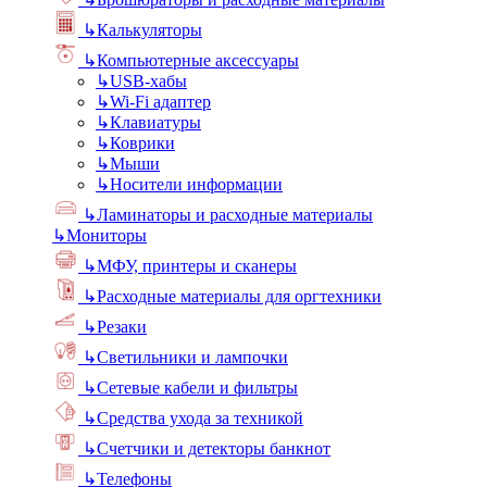
↳
Калькуляторы
↳
Компьютерные аксессуары
↳
USB-хабы
↳
Wi-Fi адаптер
↳
Клавиатуры
↳
Коврики
↳
Мыши
↳
Носители информации
↳
Ламинаторы и расходные материалы
↳
Мониторы
↳
МФУ, принтеры и сканеры
↳
Расходные материалы для оргтехники
↳
Резаки
↳
Светильники и лампочки
↳
Сетевые кабели и фильтры
↳
Средства ухода за техникой
↳
Счетчики и детекторы банкнот
↳
Телефоны