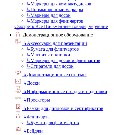
↳
Маркеры для компакт-дисков
↳
Промышленные маркеры
↳
Маркеры для досок
↳
Маркеры для флипчартов
Смотреть Все Письменные товары, черчение
Демонстрационное оборудование
↳
Аксессуары для презентаций
↳
Бумага для флипчартов
↳
Магниты и кнопки
↳
Маркеры для досок и флипчартов
↳
Стиратели для досок
↳
Демонстрационные системы
↳
Доски
↳
Информационные стенды и подставки
↳
Проекторы
↳
Рамки для дипломов и сертификатов
↳
Флипчарты
↳
Бумага для флипчартов
↳
Бейджи