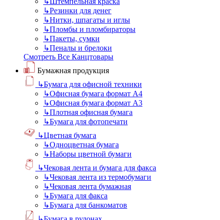
↳
Штемпельная краска
↳
Резинки для денег
↳
Нитки, шпагаты и иглы
↳
Пломбы и пломбираторы
↳
Пакеты, сумки
↳
Пеналы и брелоки
Смотреть Все Канцтовары
Бумажная продукция
↳
Бумага для офисной техники
↳
Офисная бумага формат А4
↳
Офисная бумага формат А3
↳
Плотная офисная бумага
↳
Бумага для фотопечати
↳
Цветная бумага
↳
Одноцветная бумага
↳
Наборы цветной бумаги
↳
Чековая лента и бумага для факса
↳
Чековая лента из термобумаги
↳
Чековая лента бумажная
↳
Бумага для факса
↳
Бумага для банкоматов
↳
Бумага в рулонах