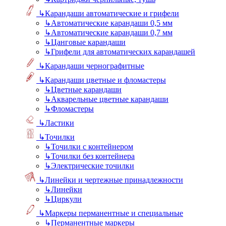
↳
Карандаши автоматические и грифели
↳
Автоматические карандаши 0,5 мм
↳
Автоматические карандаши 0,7 мм
↳
Цанговые карандаши
↳
Грифели для автоматических карандашей
↳
Карандаши чернографитные
↳
Карандаши цветные и фломастеры
↳
Цветные карандаши
↳
Акварельные цветные карандаши
↳
Фломастеры
↳
Ластики
↳
Точилки
↳
Точилки с контейнером
↳
Точилки без контейнера
↳
Электрические точилки
↳
Линейки и чертежные принадлежности
↳
Линейки
↳
Циркули
↳
Маркеры перманентные и специальные
↳
Перманентные маркеры