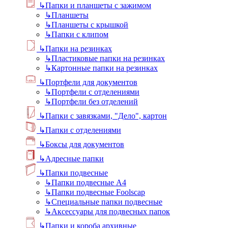
↳
Папки и планшеты с зажимом
↳
Планшеты
↳
Планшеты с крышкой
↳
Папки с клипом
↳
Папки на резинках
↳
Пластиковые папки на резинках
↳
Картонные папки на резинках
↳
Портфели для документов
↳
Портфели с отделениями
↳
Портфели без отделений
↳
Папки с завязками, "Дело", картон
↳
Папки с отделениями
↳
Боксы для документов
↳
Адресные папки
↳
Папки подвесные
↳
Папки подвесные А4
↳
Папки подвесные Foolscap
↳
Специальные папки подвесные
↳
Аксессуары для подвесных папок
↳
Папки и короба архивные