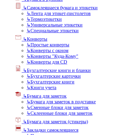
↳
Самоклеящаеся бумага и этикетки
↳
Лента для этикет-пистолетов
↳
Термоэтикетки
↳
Универсальные этикетки
↳
Специальные этикетки
↳
Конверты
↳
Простые конверты
↳
Конверты с окном
↳
Конверты "Куда-Кому"
↳
Конверты для CD
↳
Бухгалтерские книги и бланки
↳
Бухгалтерские карточки
↳
Бухгалтерские книги
↳
Книги учета
↳
Бумага для заметок
↳
Бумага для заметок в подставке
↳
Сменные блоки для заметок
↳
Склеенные блоки для заметок
↳
Бумага для заметок (стикеры)
↳
Закладки самоклеящиеся