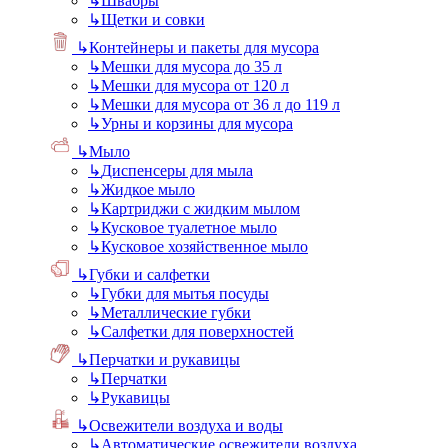
↳
Швабры
↳
Щетки и совки
↳
Контейнеры и пакеты для мусора
↳
Мешки для мусора до 35 л
↳
Мешки для мусора от 120 л
↳
Мешки для мусора от 36 л до 119 л
↳
Урны и корзины для мусора
↳
Мыло
↳
Диспенсеры для мыла
↳
Жидкое мыло
↳
Картриджи с жидким мылом
↳
Кусковое туалетное мыло
↳
Кусковое хозяйственное мыло
↳
Губки и салфетки
↳
Губки для мытья посуды
↳
Металлические губки
↳
Салфетки для поверхностей
↳
Перчатки и рукавицы
↳
Перчатки
↳
Рукавицы
↳
Освежители воздуха и воды
↳
Автоматические освежители воздуха