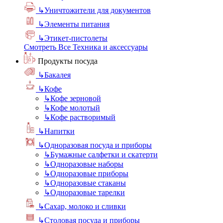
↳
Уничтожители для документов
↳
Элементы питания
↳
Этикет-пистолеты
Смотреть Все Техника и аксессуары
Продукты посуда
↳
Бакалея
↳
Кофе
↳
Кофе зерновой
↳
Кофе молотый
↳
Кофе растворимый
↳
Напитки
↳
Одноразовая посуда и приборы
↳
Бумажные салфетки и скатерти
↳
Одноразовые наборы
↳
Одноразовые приборы
↳
Одноразовые стаканы
↳
Одноразовые тарелки
↳
Сахар, молоко и сливки
↳
Столовая посуда и приборы