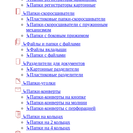
↳
Папки регистраторы картонные
↳
Папки-скоросшиватели
↳
Пластиковые папки-скоросшиватели
↳
Папки-скоросшиватели с пружинным
механизмом
↳
Папки с боковым прижимом
↳
Файлы и папки с файлами
↳
Файлы вкладыши
↳
Папки с файлами
↳
Разделители для документов
↳
Картонные разделители
↳
Пластиковые разделители
↳
Папки-уголки
↳
Папки-конверты
↳
Папки-конверты на кнопке
↳
Папки-конверты на молнии
↳
Папки-конверты с перфорацией
↳
Папки на кольцах
↳
Папки на 2 кольцах
↳
Папки на 4 кольцах