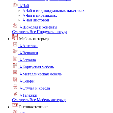
↳
Чай
↳
Чай в индивидуальных пакетиках
↳
Чай в пирамидках
↳
Чай листовой
↳
Шоколад и конфеты
Смотреть Все Продукты посуда
Мебель интерьер
↳
Аптечки
↳
Вешалки
↳
Зеркала
↳
Корпусная мебель
↳
Металлическая мебель
↳
Сейфы
↳
Стулья и кресла
↳
Тележки
Смотреть Все Мебель интерьер
Бытовая техника