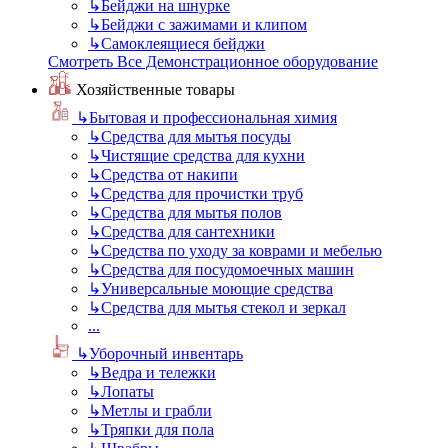
↳
Бейджи на шнурке
↳
Бейджи с зажимами и клипом
↳
Самоклеящиеся бейджи
Смотреть Все Демонстрационное оборудование
Хозяйственные товары
↳
Бытовая и профессиональная химия
↳
Средства для мытья посуды
↳
Чистящие средства для кухни
↳
Средства от накипи
↳
Средства для прочистки труб
↳
Средства для мытья полов
↳
Средства для сантехники
↳
Средства по уходу за коврами и мебелью
↳
Средства для посудомоечных машин
↳
Универсальные моющие средства
↳
Средства для мытья стекол и зеркал
...
↳
Уборочный инвентарь
↳
Ведра и тележки
↳
Лопаты
↳
Метлы и грабли
↳
Тряпки для пола