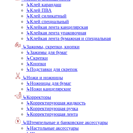
↳
Клей карандаш
↳
Клей ПВА
↳
Клей силикатный
↳
Клей специальный
↳
Клейкая лента канцелярская
↳
Клейкая лента упаковочная
↳
Клейкая лента бумажная и специальная
↳
Зажимы, скрепки, кнопки
↳
Зажимы для бумаг
↳
Скрепки
↳
Кнопки
↳
Подставки для скрепок
↳
Ножи и ножницы
↳
Ножницы для бумаг
↳
Ножи канцелярские
↳
Корректоры
↳
Корректирующая жидкость
↳
Корректирующая ручка
↳
Корректирующая лента
↳
Штемпельные и банковские аксессуары
↳
Настольные аксессуары