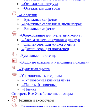
↳
Освежители воздуха
↳
Освежители для воды
↳
Салфетки
↳
Бумажные салфетки
↳
Бумажные салфетки в диспенсерах
↳
Влажные салфетки
↳
Оборудование для туалетных комнат
↳
Автоматические сушилки для рук
↳
Диспенсеры для жидкого мыла
↳
Диспенсеры для полотенец
↳
Бумажные полотенца
↳
Входные коврики и напольные покрытия
↳
Туалетная бумага
↳
Упаковочные материалы
↳
Упаковочная клейкая лента
↳
Пакеты фасовочные
↳
Пленка
Смотреть Все Хозяйственные товары
Техника и аксессуары
↳
Брошюраторы и расходные материалы