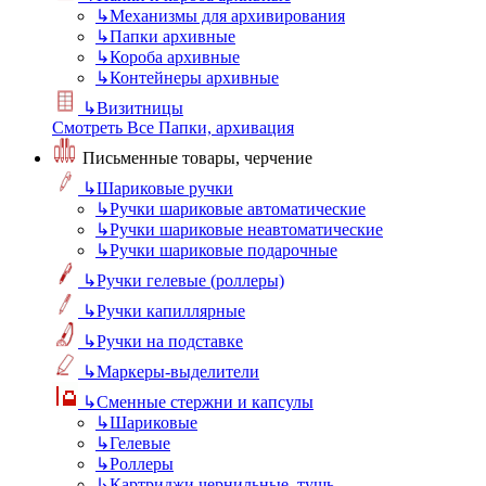
↳
Механизмы для архивирования
↳
Папки архивные
↳
Короба архивные
↳
Контейнеры архивные
↳
Визитницы
Смотреть Все Папки, архивация
Письменные товары, черчение
↳
Шариковые ручки
↳
Ручки шариковые автоматические
↳
Ручки шариковые неавтоматические
↳
Ручки шариковые подарочные
↳
Ручки гелевые (роллеры)
↳
Ручки капиллярные
↳
Ручки на подставке
↳
Маркеры-выделители
↳
Сменные стержни и капсулы
↳
Шариковые
↳
Гелевые
↳
Роллеры
↳
Картриджи чернильные, тушь