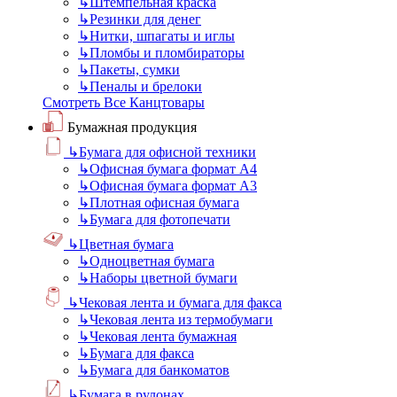
↳
Штемпельная краска
↳
Резинки для денег
↳
Нитки, шпагаты и иглы
↳
Пломбы и пломбираторы
↳
Пакеты, сумки
↳
Пеналы и брелоки
Смотреть Все Канцтовары
Бумажная продукция
↳
Бумага для офисной техники
↳
Офисная бумага формат А4
↳
Офисная бумага формат А3
↳
Плотная офисная бумага
↳
Бумага для фотопечати
↳
Цветная бумага
↳
Одноцветная бумага
↳
Наборы цветной бумаги
↳
Чековая лента и бумага для факса
↳
Чековая лента из термобумаги
↳
Чековая лента бумажная
↳
Бумага для факса
↳
Бумага для банкоматов
↳
Бумага в рулонах