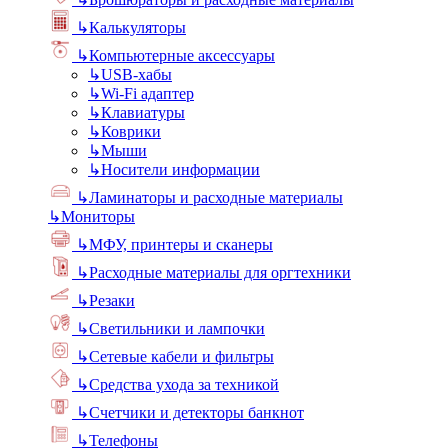
↳
Калькуляторы
↳
Компьютерные аксессуары
↳
USB-хабы
↳
Wi-Fi адаптер
↳
Клавиатуры
↳
Коврики
↳
Мыши
↳
Носители информации
↳
Ламинаторы и расходные материалы
↳
Мониторы
↳
МФУ, принтеры и сканеры
↳
Расходные материалы для оргтехники
↳
Резаки
↳
Светильники и лампочки
↳
Сетевые кабели и фильтры
↳
Средства ухода за техникой
↳
Счетчики и детекторы банкнот
↳
Телефоны