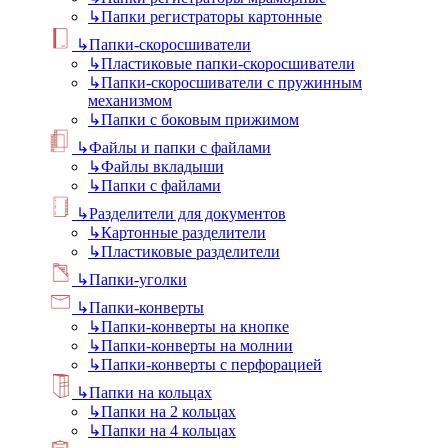
↳
Папки регистраторы картонные
↳
Папки-скоросшиватели
↳
Пластиковые папки-скоросшиватели
↳
Папки-скоросшиватели с пружинным
механизмом
↳
Папки с боковым прижимом
↳
Файлы и папки с файлами
↳
Файлы вкладыши
↳
Папки с файлами
↳
Разделители для документов
↳
Картонные разделители
↳
Пластиковые разделители
↳
Папки-уголки
↳
Папки-конверты
↳
Папки-конверты на кнопке
↳
Папки-конверты на молнии
↳
Папки-конверты с перфорацией
↳
Папки на кольцах
↳
Папки на 2 кольцах
↳
Папки на 4 кольцах