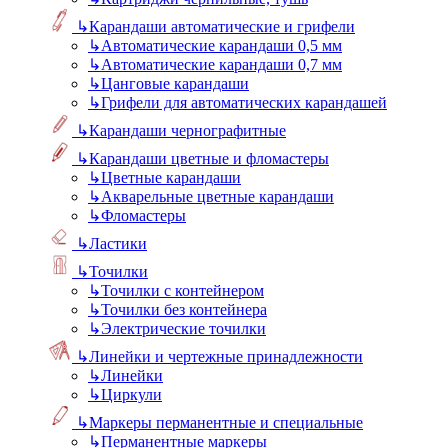
↳
Карандаши автоматические и грифели
↳
Автоматические карандаши 0,5 мм
↳
Автоматические карандаши 0,7 мм
↳
Цанговые карандаши
↳
Грифели для автоматических карандашей
↳
Карандаши чернографитные
↳
Карандаши цветные и фломастеры
↳
Цветные карандаши
↳
Акварельные цветные карандаши
↳
Фломастеры
↳
Ластики
↳
Точилки
↳
Точилки с контейнером
↳
Точилки без контейнера
↳
Электрические точилки
↳
Линейки и чертежные принадлежности
↳
Линейки
↳
Циркули
↳
Маркеры перманентные и специальные
↳
Перманентные маркеры