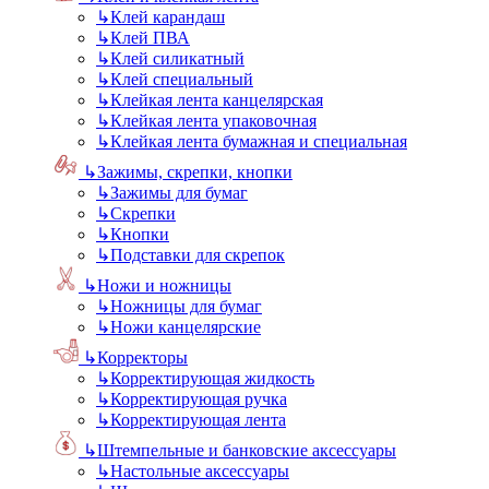
↳
Клей карандаш
↳
Клей ПВА
↳
Клей силикатный
↳
Клей специальный
↳
Клейкая лента канцелярская
↳
Клейкая лента упаковочная
↳
Клейкая лента бумажная и специальная
↳
Зажимы, скрепки, кнопки
↳
Зажимы для бумаг
↳
Скрепки
↳
Кнопки
↳
Подставки для скрепок
↳
Ножи и ножницы
↳
Ножницы для бумаг
↳
Ножи канцелярские
↳
Корректоры
↳
Корректирующая жидкость
↳
Корректирующая ручка
↳
Корректирующая лента
↳
Штемпельные и банковские аксессуары
↳
Настольные аксессуары