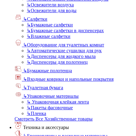
↳
Освежители воздуха
↳
Освежители для воды
↳
Салфетки
↳
Бумажные салфетки
↳
Бумажные салфетки в диспенсерах
↳
Влажные салфетки
↳
Оборудование для туалетных комнат
↳
Автоматические сушилки для рук
↳
Диспенсеры для жидкого мыла
↳
Диспенсеры для полотенец
↳
Бумажные полотенца
↳
Входные коврики и напольные покрытия
↳
Туалетная бумага
↳
Упаковочные материалы
↳
Упаковочная клейкая лента
↳
Пакеты фасовочные
↳
Пленка
Смотреть Все Хозяйственные товары
Техника и аксессуары
↳
Брошюраторы и расходные материалы