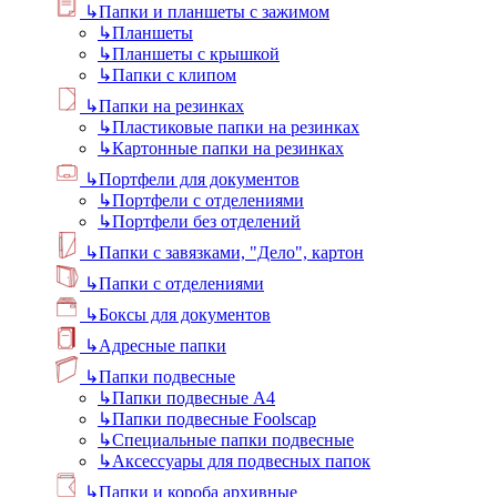
↳
Папки и планшеты с зажимом
↳
Планшеты
↳
Планшеты с крышкой
↳
Папки с клипом
↳
Папки на резинках
↳
Пластиковые папки на резинках
↳
Картонные папки на резинках
↳
Портфели для документов
↳
Портфели с отделениями
↳
Портфели без отделений
↳
Папки с завязками, "Дело", картон
↳
Папки с отделениями
↳
Боксы для документов
↳
Адресные папки
↳
Папки подвесные
↳
Папки подвесные А4
↳
Папки подвесные Foolscap
↳
Специальные папки подвесные
↳
Аксессуары для подвесных папок
↳
Папки и короба архивные