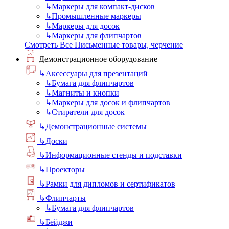
↳
Маркеры для компакт-дисков
↳
Промышленные маркеры
↳
Маркеры для досок
↳
Маркеры для флипчартов
Смотреть Все Письменные товары, черчение
Демонстрационное оборудование
↳
Аксессуары для презентаций
↳
Бумага для флипчартов
↳
Магниты и кнопки
↳
Маркеры для досок и флипчартов
↳
Стиратели для досок
↳
Демонстрационные системы
↳
Доски
↳
Информационные стенды и подставки
↳
Проекторы
↳
Рамки для дипломов и сертификатов
↳
Флипчарты
↳
Бумага для флипчартов
↳
Бейджи