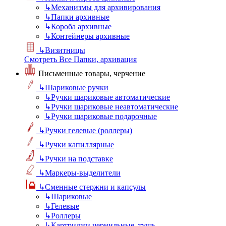
↳
Механизмы для архивирования
↳
Папки архивные
↳
Короба архивные
↳
Контейнеры архивные
↳
Визитницы
Смотреть Все Папки, архивация
Письменные товары, черчение
↳
Шариковые ручки
↳
Ручки шариковые автоматические
↳
Ручки шариковые неавтоматические
↳
Ручки шариковые подарочные
↳
Ручки гелевые (роллеры)
↳
Ручки капиллярные
↳
Ручки на подставке
↳
Маркеры-выделители
↳
Сменные стержни и капсулы
↳
Шариковые
↳
Гелевые
↳
Роллеры
↳
Картриджи чернильные, тушь