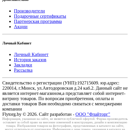
Производители
Подарочные сертификаты
Партнерская программа
Акции
Личный Кабинет
Личный Кабинет
История заказов
Закладки
Рассылка
Свидетельство о регистрации (УНП):192715609. юр.адрес:
220014, г.Минск, ул.Автодоровская д.24 каб.2. Данный сайт не
является интернет-магазином,а представляет собой интернет-
витрину товаров. По вопросам приобретения, оплаты и
доставки товаров Вам необходимо связаться с менеджерами
компании
Flytorg.by © 2026. Сайт разработан -
ООО "Флайторг"
Информация, указанная на сайте, не является публичной офертой. Фирма-производитель
оставляет за собой право на внесение изменений в конструкцию, дизайн и комплектацию
товара. Изображения товаров на фотографиях, представленных в каталоге на сайте,
могут отличаться от оригиналов. Информация о цене товара, указанная в каталоге на