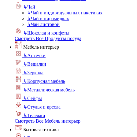
↳
Чай
↳
Чай в индивидуальных пакетиках
↳
Чай в пирамидках
↳
Чай листовой
↳
Шоколад и конфеты
Смотреть Все Продукты посуда
Мебель интерьер
↳
Аптечки
↳
Вешалки
↳
Зеркала
↳
Корпусная мебель
↳
Металлическая мебель
↳
Сейфы
↳
Стулья и кресла
↳
Тележки
Смотреть Все Мебель интерьер
Бытовая техника