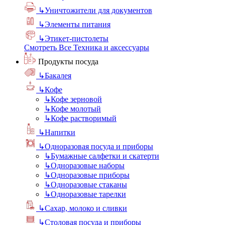
↳
Уничтожители для документов
↳
Элементы питания
↳
Этикет-пистолеты
Смотреть Все Техника и аксессуары
Продукты посуда
↳
Бакалея
↳
Кофе
↳
Кофе зерновой
↳
Кофе молотый
↳
Кофе растворимый
↳
Напитки
↳
Одноразовая посуда и приборы
↳
Бумажные салфетки и скатерти
↳
Одноразовые наборы
↳
Одноразовые приборы
↳
Одноразовые стаканы
↳
Одноразовые тарелки
↳
Сахар, молоко и сливки
↳
Столовая посуда и приборы