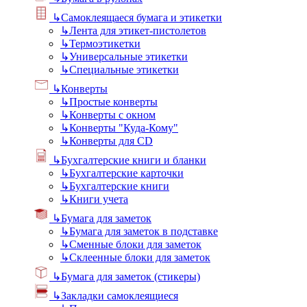
↳
Самоклеящаеся бумага и этикетки
↳
Лента для этикет-пистолетов
↳
Термоэтикетки
↳
Универсальные этикетки
↳
Специальные этикетки
↳
Конверты
↳
Простые конверты
↳
Конверты с окном
↳
Конверты "Куда-Кому"
↳
Конверты для CD
↳
Бухгалтерские книги и бланки
↳
Бухгалтерские карточки
↳
Бухгалтерские книги
↳
Книги учета
↳
Бумага для заметок
↳
Бумага для заметок в подставке
↳
Сменные блоки для заметок
↳
Склеенные блоки для заметок
↳
Бумага для заметок (стикеры)
↳
Закладки самоклеящиеся