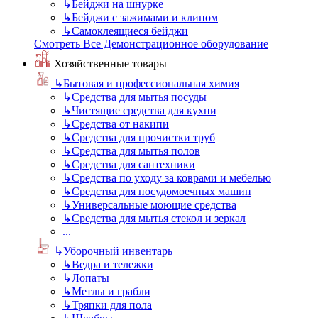
↳
Бейджи на шнурке
↳
Бейджи с зажимами и клипом
↳
Самоклеящиеся бейджи
Смотреть Все Демонстрационное оборудование
Хозяйственные товары
↳
Бытовая и профессиональная химия
↳
Средства для мытья посуды
↳
Чистящие средства для кухни
↳
Средства от накипи
↳
Средства для прочистки труб
↳
Средства для мытья полов
↳
Средства для сантехники
↳
Средства по уходу за коврами и мебелью
↳
Средства для посудомоечных машин
↳
Универсальные моющие средства
↳
Средства для мытья стекол и зеркал
...
↳
Уборочный инвентарь
↳
Ведра и тележки
↳
Лопаты
↳
Метлы и грабли
↳
Тряпки для пола