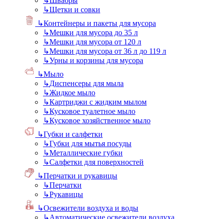
↳
Швабры
↳
Щетки и совки
↳
Контейнеры и пакеты для мусора
↳
Мешки для мусора до 35 л
↳
Мешки для мусора от 120 л
↳
Мешки для мусора от 36 л до 119 л
↳
Урны и корзины для мусора
↳
Мыло
↳
Диспенсеры для мыла
↳
Жидкое мыло
↳
Картриджи с жидким мылом
↳
Кусковое туалетное мыло
↳
Кусковое хозяйственное мыло
↳
Губки и салфетки
↳
Губки для мытья посуды
↳
Металлические губки
↳
Салфетки для поверхностей
↳
Перчатки и рукавицы
↳
Перчатки
↳
Рукавицы
↳
Освежители воздуха и воды
↳
Автоматические освежители воздуха