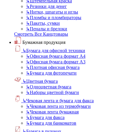
↳
Штемпельная краска
↳
Резинки для денег
↳
Нитки, шпагаты и иглы
↳
Пломбы и пломбираторы
↳
Пакеты, сумки
↳
Пеналы и брелоки
Смотреть Все Канцтовары
Бумажная продукция
↳
Бумага для офисной техники
↳
Офисная бумага формат А4
↳
Офисная бумага формат А3
↳
Плотная офисная бумага
↳
Бумага для фотопечати
↳
Цветная бумага
↳
Одноцветная бумага
↳
Наборы цветной бумаги
↳
Чековая лента и бумага для факса
↳
Чековая лента из термобумаги
↳
Чековая лента бумажная
↳
Бумага для факса
↳
Бумага для банкоматов
↳
Бумага в рулонах