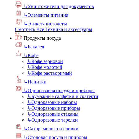
↳
Уничтожители для документов
↳
Элементы питания
↳
Этикет-пистолеты
Смотреть Все Техника и аксессуары
Продукты посуда
↳
Бакалея
↳
Кофе
↳
Кофе зерновой
↳
Кофе молотый
↳
Кофе растворимый
↳
Напитки
↳
Одноразовая посуда и приборы
↳
Бумажные салфетки и скатерти
↳
Одноразовые наборы
↳
Одноразовые приборы
↳
Одноразовые стаканы
↳
Одноразовые тарелки
↳
Сахар, молоко и сливки
↳
Столовая посуда и приборы