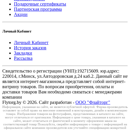
Подарочные сертификаты
Партнерская программа
Акции
Личный Кабинет
Личный Кабинет
История заказов
Закладки
Рассылка
Свидетельство о регистрации (УНП):192715609. юр.адрес:
220014, г.Минск, ул.Автодоровская д.24 каб.2. Данный сайт не
является интернет-магазином,а представляет собой интернет-
витрину товаров. По вопросам приобретения, оплаты и
доставки товаров Вам необходимо связаться с менеджерами
компании
Flytorg.by © 2026. Сайт разработан -
ООО "Флайторг"
Информация, указанная на сайте, не является публичной офертой. Фирма-производитель
оставляет за собой право на внесение изменений в конструкцию, дизайн и комплектацию
товара. Изображения товаров на фотографиях, представленных в каталоге на сайте,
могут отличаться от оригиналов. Информация о цене товара, указанная в каталоге на
сайте, может отличаться от фактической к моменту оформления заказа на
соответствующий товар Пожалуйста, сверяйте информацию о товаре с информацией на
официальном сайте компании производителя или уточняйте спецификацию конкретной