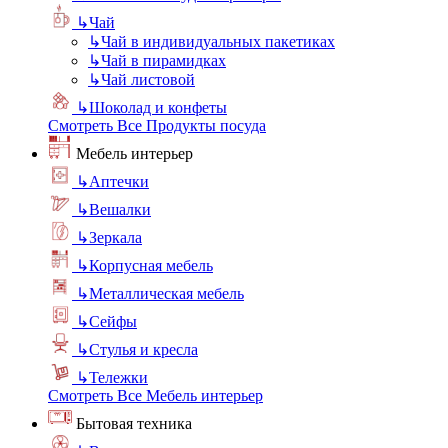
↳
Чай
↳
Чай в индивидуальных пакетиках
↳
Чай в пирамидках
↳
Чай листовой
↳
Шоколад и конфеты
Смотреть Все Продукты посуда
Мебель интерьер
↳
Аптечки
↳
Вешалки
↳
Зеркала
↳
Корпусная мебель
↳
Металлическая мебель
↳
Сейфы
↳
Стулья и кресла
↳
Тележки
Смотреть Все Мебель интерьер
Бытовая техника