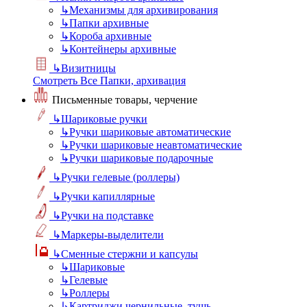
↳
Механизмы для архивирования
↳
Папки архивные
↳
Короба архивные
↳
Контейнеры архивные
↳
Визитницы
Смотреть Все Папки, архивация
Письменные товары, черчение
↳
Шариковые ручки
↳
Ручки шариковые автоматические
↳
Ручки шариковые неавтоматические
↳
Ручки шариковые подарочные
↳
Ручки гелевые (роллеры)
↳
Ручки капиллярные
↳
Ручки на подставке
↳
Маркеры-выделители
↳
Сменные стержни и капсулы
↳
Шариковые
↳
Гелевые
↳
Роллеры
↳
Картриджи чернильные, тушь