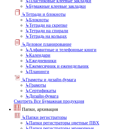
↳
Пластиковые клеевые закладки
↳
Бумажные клеевые закладки
↳
Тетради и блокноты
↳
Блокноты
↳
Тетради на скрепке
↳
Тетради на спирали
↳
Тетрадь на кольцах
↳
Деловое планирование
↳
Алфавитные и телефонные книги
↳
Календари
↳
Ежедневники
↳
Ежемесячник и еженедельник
↳
Планинги
↳
Грамоты и дизайн-бумага
↳
Грамоты
↳
Сертификаты
↳
Дизайн-бумага
Смотреть Все Бумажная продукция
Папки, архивация
↳
Папки регистраторы
↳
Папки регистраторы цветные ПВХ
↳
Папки регистраторы мраморные