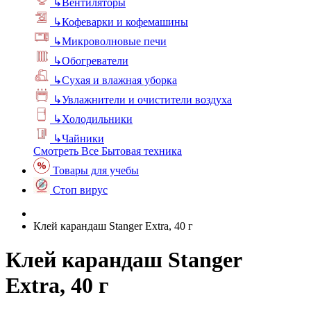
↳
Вентиляторы
↳
Кофеварки и кофемашины
↳
Микроволновые печи
↳
Обогреватели
↳
Сухая и влажная уборка
↳
Увлажнители и очистители воздуха
↳
Холодильники
↳
Чайники
Смотреть Все Бытовая техника
Товары для учебы
Стоп вирус
Клей карандаш Stanger Extra, 40 г
Клей карандаш Stanger
Extra, 40 г