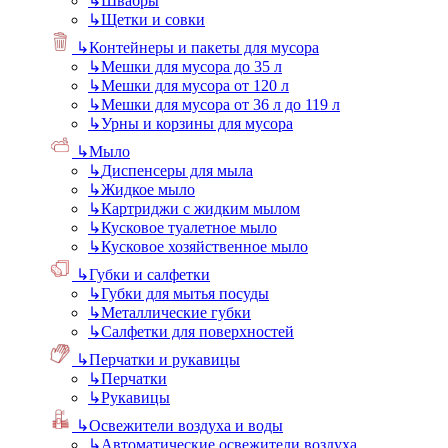
↳
Швабры
↳
Щетки и совки
↳
Контейнеры и пакеты для мусора
↳
Мешки для мусора до 35 л
↳
Мешки для мусора от 120 л
↳
Мешки для мусора от 36 л до 119 л
↳
Урны и корзины для мусора
↳
Мыло
↳
Диспенсеры для мыла
↳
Жидкое мыло
↳
Картриджи с жидким мылом
↳
Кусковое туалетное мыло
↳
Кусковое хозяйственное мыло
↳
Губки и салфетки
↳
Губки для мытья посуды
↳
Металлические губки
↳
Салфетки для поверхностей
↳
Перчатки и рукавицы
↳
Перчатки
↳
Рукавицы
↳
Освежители воздуха и воды
↳
Автоматические освежители воздуха