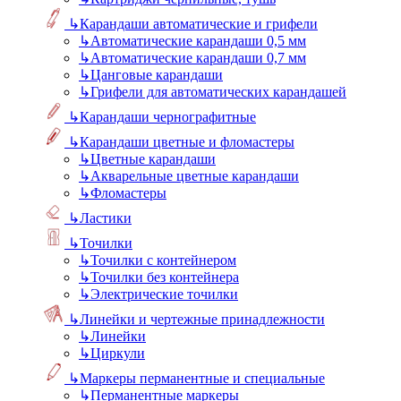
↳
Карандаши автоматические и грифели
↳
Автоматические карандаши 0,5 мм
↳
Автоматические карандаши 0,7 мм
↳
Цанговые карандаши
↳
Грифели для автоматических карандашей
↳
Карандаши чернографитные
↳
Карандаши цветные и фломастеры
↳
Цветные карандаши
↳
Акварельные цветные карандаши
↳
Фломастеры
↳
Ластики
↳
Точилки
↳
Точилки с контейнером
↳
Точилки без контейнера
↳
Электрические точилки
↳
Линейки и чертежные принадлежности
↳
Линейки
↳
Циркули
↳
Маркеры перманентные и специальные
↳
Перманентные маркеры