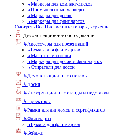
↳
Маркеры для компакт-дисков
↳
Промышленные маркеры
↳
Маркеры для досок
↳
Маркеры для флипчартов
Смотреть Все Письменные товары, черчение
Демонстрационное оборудование
↳
Аксессуары для презентаций
↳
Бумага для флипчартов
↳
Магниты и кнопки
↳
Маркеры для досок и флипчартов
↳
Стиратели для досок
↳
Демонстрационные системы
↳
Доски
↳
Информационные стенды и подставки
↳
Проекторы
↳
Рамки для дипломов и сертификатов
↳
Флипчарты
↳
Бумага для флипчартов
↳
Бейджи