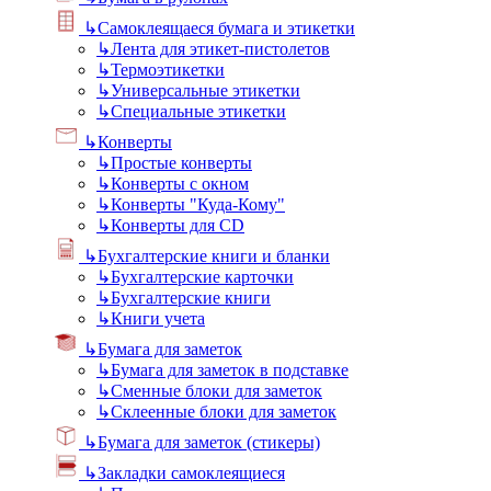
↳
Самоклеящаеся бумага и этикетки
↳
Лента для этикет-пистолетов
↳
Термоэтикетки
↳
Универсальные этикетки
↳
Специальные этикетки
↳
Конверты
↳
Простые конверты
↳
Конверты с окном
↳
Конверты "Куда-Кому"
↳
Конверты для CD
↳
Бухгалтерские книги и бланки
↳
Бухгалтерские карточки
↳
Бухгалтерские книги
↳
Книги учета
↳
Бумага для заметок
↳
Бумага для заметок в подставке
↳
Сменные блоки для заметок
↳
Склеенные блоки для заметок
↳
Бумага для заметок (стикеры)
↳
Закладки самоклеящиеся