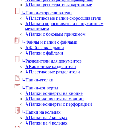
↳
Папки регистраторы картонные
↳
Папки-скоросшиватели
↳
Пластиковые папки-скоросшиватели
↳
Папки-скоросшиватели с пружинным
механизмом
↳
Папки с боковым прижимом
↳
Файлы и папки с файлами
↳
Файлы вкладыши
↳
Папки с файлами
↳
Разделители для документов
↳
Картонные разделители
↳
Пластиковые разделители
↳
Папки-уголки
↳
Папки-конверты
↳
Папки-конверты на кнопке
↳
Папки-конверты на молнии
↳
Папки-конверты с перфорацией
↳
Папки на кольцах
↳
Папки на 2 кольцах
↳
Папки на 4 кольцах