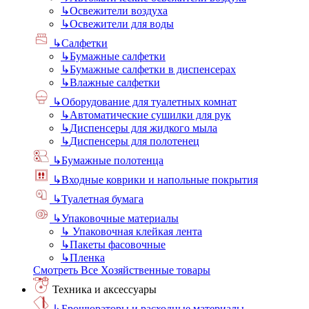
↳
Освежители воздуха
↳
Освежители для воды
↳
Салфетки
↳
Бумажные салфетки
↳
Бумажные салфетки в диспенсерах
↳
Влажные салфетки
↳
Оборудование для туалетных комнат
↳
Автоматические сушилки для рук
↳
Диспенсеры для жидкого мыла
↳
Диспенсеры для полотенец
↳
Бумажные полотенца
↳
Входные коврики и напольные покрытия
↳
Туалетная бумага
↳
Упаковочные материалы
↳
Упаковочная клейкая лента
↳
Пакеты фасовочные
↳
Пленка
Смотреть Все Хозяйственные товары
Техника и аксессуары
↳
Брошюраторы и расходные материалы