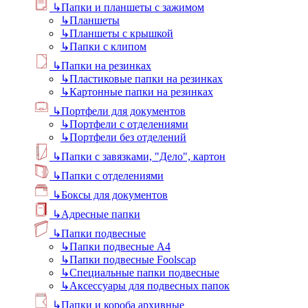
↳
Папки и планшеты с зажимом
↳
Планшеты
↳
Планшеты с крышкой
↳
Папки с клипом
↳
Папки на резинках
↳
Пластиковые папки на резинках
↳
Картонные папки на резинках
↳
Портфели для документов
↳
Портфели с отделениями
↳
Портфели без отделений
↳
Папки с завязками, "Дело", картон
↳
Папки с отделениями
↳
Боксы для документов
↳
Адресные папки
↳
Папки подвесные
↳
Папки подвесные А4
↳
Папки подвесные Foolscap
↳
Специальные папки подвесные
↳
Аксессуары для подвесных папок
↳
Папки и короба архивные