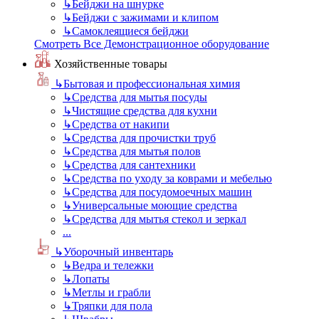
↳
Бейджи на шнурке
↳
Бейджи с зажимами и клипом
↳
Самоклеящиеся бейджи
Смотреть Все Демонстрационное оборудование
Хозяйственные товары
↳
Бытовая и профессиональная химия
↳
Средства для мытья посуды
↳
Чистящие средства для кухни
↳
Средства от накипи
↳
Средства для прочистки труб
↳
Средства для мытья полов
↳
Средства для сантехники
↳
Средства по уходу за коврами и мебелью
↳
Средства для посудомоечных машин
↳
Универсальные моющие средства
↳
Средства для мытья стекол и зеркал
...
↳
Уборочный инвентарь
↳
Ведра и тележки
↳
Лопаты
↳
Метлы и грабли
↳
Тряпки для пола