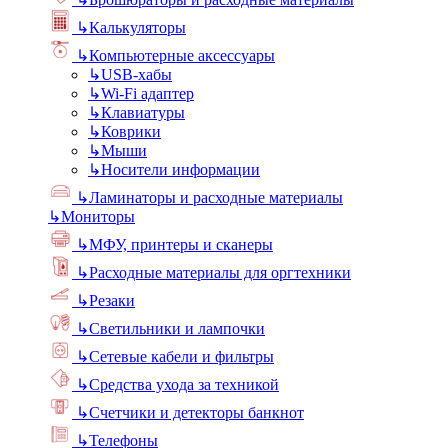
↳
Калькуляторы
↳
Компьютерные аксессуары
↳
USB-хабы
↳
Wi-Fi адаптер
↳
Клавиатуры
↳
Коврики
↳
Мыши
↳
Носители информации
↳
Ламинаторы и расходные материалы
↳
Мониторы
↳
МФУ, принтеры и сканеры
↳
Расходные материалы для оргтехники
↳
Резаки
↳
Светильники и лампочки
↳
Сетевые кабели и фильтры
↳
Средства ухода за техникой
↳
Счетчики и детекторы банкнот
↳
Телефоны