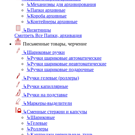
↳
Механизмы для архивирования
↳
Папки архивные
↳
Короба архивные
↳
Контейнеры архивные
↳
Визитницы
Смотреть Все Папки, архивация
Письменные товары, черчение
↳
Шариковые ручки
↳
Ручки шариковые автоматические
↳
Ручки шариковые неавтоматические
↳
Ручки шариковые подарочные
↳
Ручки гелевые (роллеры)
↳
Ручки капиллярные
↳
Ручки на подставке
↳
Маркеры-выделители
↳
Сменные стержни и капсулы
↳
Шариковые
↳
Гелевые
↳
Роллеры
↳
Картриджи чернильные, тушь