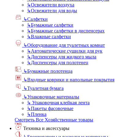
↳
Освежители воздуха
↳
Освежители для воды
↳
Салфетки
↳
Бумажные салфетки
↳
Бумажные салфетки в диспенсерах
↳
Влажные салфетки
↳
Оборудование для туалетных комнат
↳
Автоматические сушилки для рук
↳
Диспенсеры для жидкого мыла
↳
Диспенсеры для полотенец
↳
Бумажные полотенца
↳
Входные коврики и напольные покрытия
↳
Туалетная бумага
↳
Упаковочные материалы
↳
Упаковочная клейкая лента
↳
Пакеты фасовочные
↳
Пленка
Смотреть Все Хозяйственные товары
Техника и аксессуары
↳
Брошюраторы и расходные материалы