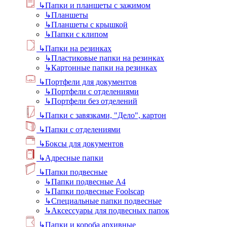
↳
Папки и планшеты с зажимом
↳
Планшеты
↳
Планшеты с крышкой
↳
Папки с клипом
↳
Папки на резинках
↳
Пластиковые папки на резинках
↳
Картонные папки на резинках
↳
Портфели для документов
↳
Портфели с отделениями
↳
Портфели без отделений
↳
Папки с завязками, "Дело", картон
↳
Папки с отделениями
↳
Боксы для документов
↳
Адресные папки
↳
Папки подвесные
↳
Папки подвесные А4
↳
Папки подвесные Foolscap
↳
Специальные папки подвесные
↳
Аксессуары для подвесных папок
↳
Папки и короба архивные