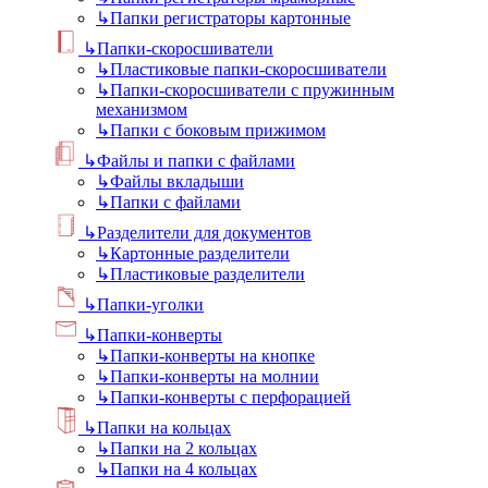
↳
Папки регистраторы картонные
↳
Папки-скоросшиватели
↳
Пластиковые папки-скоросшиватели
↳
Папки-скоросшиватели с пружинным
механизмом
↳
Папки с боковым прижимом
↳
Файлы и папки с файлами
↳
Файлы вкладыши
↳
Папки с файлами
↳
Разделители для документов
↳
Картонные разделители
↳
Пластиковые разделители
↳
Папки-уголки
↳
Папки-конверты
↳
Папки-конверты на кнопке
↳
Папки-конверты на молнии
↳
Папки-конверты с перфорацией
↳
Папки на кольцах
↳
Папки на 2 кольцах
↳
Папки на 4 кольцах