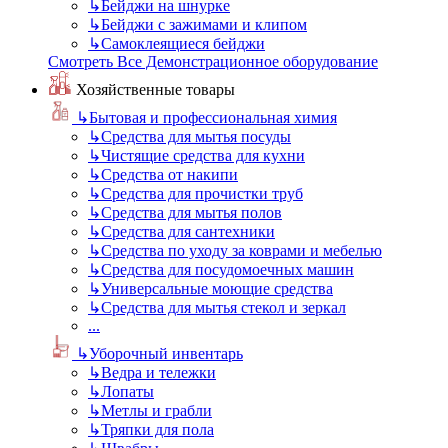
↳
Бейджи на шнурке
↳
Бейджи с зажимами и клипом
↳
Самоклеящиеся бейджи
Смотреть Все Демонстрационное оборудование
Хозяйственные товары
↳
Бытовая и профессиональная химия
↳
Средства для мытья посуды
↳
Чистящие средства для кухни
↳
Средства от накипи
↳
Средства для прочистки труб
↳
Средства для мытья полов
↳
Средства для сантехники
↳
Средства по уходу за коврами и мебелью
↳
Средства для посудомоечных машин
↳
Универсальные моющие средства
↳
Средства для мытья стекол и зеркал
...
↳
Уборочный инвентарь
↳
Ведра и тележки
↳
Лопаты
↳
Метлы и грабли
↳
Тряпки для пола