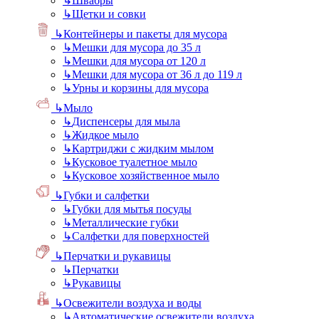
↳
Швабры
↳
Щетки и совки
↳
Контейнеры и пакеты для мусора
↳
Мешки для мусора до 35 л
↳
Мешки для мусора от 120 л
↳
Мешки для мусора от 36 л до 119 л
↳
Урны и корзины для мусора
↳
Мыло
↳
Диспенсеры для мыла
↳
Жидкое мыло
↳
Картриджи с жидким мылом
↳
Кусковое туалетное мыло
↳
Кусковое хозяйственное мыло
↳
Губки и салфетки
↳
Губки для мытья посуды
↳
Металлические губки
↳
Салфетки для поверхностей
↳
Перчатки и рукавицы
↳
Перчатки
↳
Рукавицы
↳
Освежители воздуха и воды
↳
Автоматические освежители воздуха