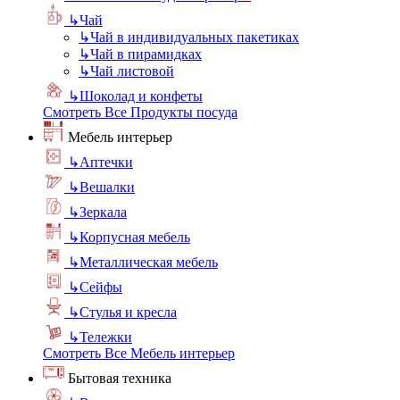
↳
Чай
↳
Чай в индивидуальных пакетиках
↳
Чай в пирамидках
↳
Чай листовой
↳
Шоколад и конфеты
Смотреть Все Продукты посуда
Мебель интерьер
↳
Аптечки
↳
Вешалки
↳
Зеркала
↳
Корпусная мебель
↳
Металлическая мебель
↳
Сейфы
↳
Стулья и кресла
↳
Тележки
Смотреть Все Мебель интерьер
Бытовая техника