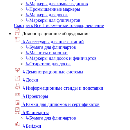
↳
Маркеры для компакт-дисков
↳
Промышленные маркеры
↳
Маркеры для досок
↳
Маркеры для флипчартов
Смотреть Все Письменные товары, черчение
Демонстрационное оборудование
↳
Аксессуары для презентаций
↳
Бумага для флипчартов
↳
Магниты и кнопки
↳
Маркеры для досок и флипчартов
↳
Стиратели для досок
↳
Демонстрационные системы
↳
Доски
↳
Информационные стенды и подставки
↳
Проекторы
↳
Рамки для дипломов и сертификатов
↳
Флипчарты
↳
Бумага для флипчартов
↳
Бейджи