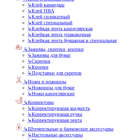
↳
Клей карандаш
↳
Клей ПВА
↳
Клей силикатный
↳
Клей специальный
↳
Клейкая лента канцелярская
↳
Клейкая лента упаковочная
↳
Клейкая лента бумажная и специальная
↳
Зажимы, скрепки, кнопки
↳
Зажимы для бумаг
↳
Скрепки
↳
Кнопки
↳
Подставки для скрепок
↳
Ножи и ножницы
↳
Ножницы для бумаг
↳
Ножи канцелярские
↳
Корректоры
↳
Корректирующая жидкость
↳
Корректирующая ручка
↳
Корректирующая лента
↳
Штемпельные и банковские аксессуары
↳
Настольные аксессуары