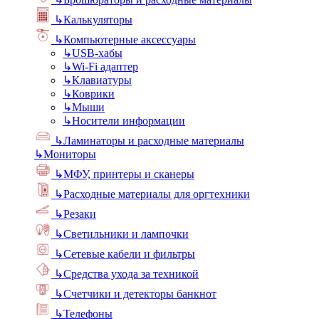
↳
Калькуляторы
↳
Компьютерные аксессуары
↳
USB-хабы
↳
Wi-Fi адаптер
↳
Клавиатуры
↳
Коврики
↳
Мыши
↳
Носители информации
↳
Ламинаторы и расходные материалы
↳
Мониторы
↳
МФУ, принтеры и сканеры
↳
Расходные материалы для оргтехники
↳
Резаки
↳
Светильники и лампочки
↳
Сетевые кабели и фильтры
↳
Средства ухода за техникой
↳
Счетчики и детекторы банкнот
↳
Телефоны