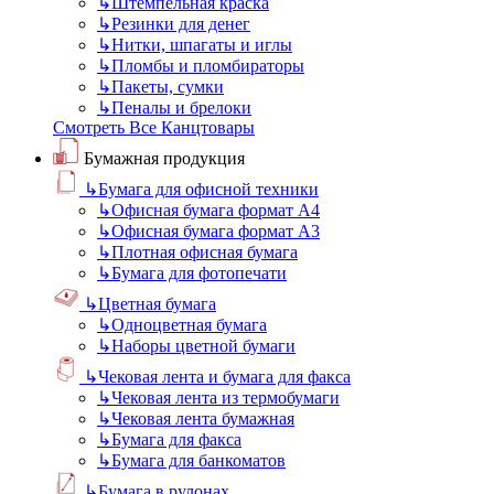
↳
Штемпельная краска
↳
Резинки для денег
↳
Нитки, шпагаты и иглы
↳
Пломбы и пломбираторы
↳
Пакеты, сумки
↳
Пеналы и брелоки
Смотреть Все Канцтовары
Бумажная продукция
↳
Бумага для офисной техники
↳
Офисная бумага формат А4
↳
Офисная бумага формат А3
↳
Плотная офисная бумага
↳
Бумага для фотопечати
↳
Цветная бумага
↳
Одноцветная бумага
↳
Наборы цветной бумаги
↳
Чековая лента и бумага для факса
↳
Чековая лента из термобумаги
↳
Чековая лента бумажная
↳
Бумага для факса
↳
Бумага для банкоматов
↳
Бумага в рулонах