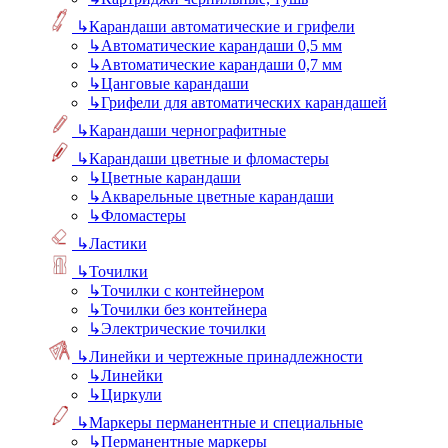
↳
Карандаши автоматические и грифели
↳
Автоматические карандаши 0,5 мм
↳
Автоматические карандаши 0,7 мм
↳
Цанговые карандаши
↳
Грифели для автоматических карандашей
↳
Карандаши чернографитные
↳
Карандаши цветные и фломастеры
↳
Цветные карандаши
↳
Акварельные цветные карандаши
↳
Фломастеры
↳
Ластики
↳
Точилки
↳
Точилки с контейнером
↳
Точилки без контейнера
↳
Электрические точилки
↳
Линейки и чертежные принадлежности
↳
Линейки
↳
Циркули
↳
Маркеры перманентные и специальные
↳
Перманентные маркеры