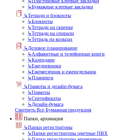
↳
Пластиковые клеевые закладки
↳
Бумажные клеевые закладки
↳
Тетради и блокноты
↳
Блокноты
↳
Тетради на скрепке
↳
Тетради на спирали
↳
Тетрадь на кольцах
↳
Деловое планирование
↳
Алфавитные и телефонные книги
↳
Календари
↳
Ежедневники
↳
Ежемесячник и еженедельник
↳
Планинги
↳
Грамоты и дизайн-бумага
↳
Грамоты
↳
Сертификаты
↳
Дизайн-бумага
Смотреть Все Бумажная продукция
Папки, архивация
↳
Папки регистраторы
↳
Папки регистраторы цветные ПВХ
↳
Папки регистраторы мраморные