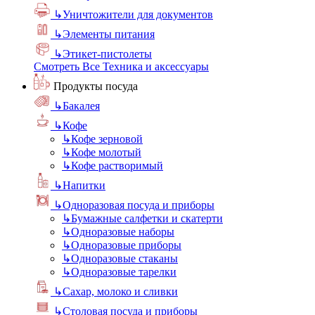
↳
Уничтожители для документов
↳
Элементы питания
↳
Этикет-пистолеты
Смотреть Все Техника и аксессуары
Продукты посуда
↳
Бакалея
↳
Кофе
↳
Кофе зерновой
↳
Кофе молотый
↳
Кофе растворимый
↳
Напитки
↳
Одноразовая посуда и приборы
↳
Бумажные салфетки и скатерти
↳
Одноразовые наборы
↳
Одноразовые приборы
↳
Одноразовые стаканы
↳
Одноразовые тарелки
↳
Сахар, молоко и сливки
↳
Столовая посуда и приборы