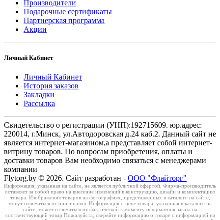
Производители
Подарочные сертификаты
Партнерская программа
Акции
Личный Кабинет
Личный Кабинет
История заказов
Закладки
Рассылка
Свидетельство о регистрации (УНП):192715609. юр.адрес:
220014, г.Минск, ул.Автодоровская д.24 каб.2. Данный сайт не
является интернет-магазином,а представляет собой интернет-
витрину товаров. По вопросам приобретения, оплаты и
доставки товаров Вам необходимо связаться с менеджерами
компании
Flytorg.by © 2026. Сайт разработан -
ООО "Флайторг"
Информация, указанная на сайте, не является публичной офертой. Фирма-производитель
оставляет за собой право на внесение изменений в конструкцию, дизайн и комплектацию
товара. Изображения товаров на фотографиях, представленных в каталоге на сайте,
могут отличаться от оригиналов. Информация о цене товара, указанная в каталоге на
сайте, может отличаться от фактической к моменту оформления заказа на
соответствующий товар Пожалуйста, сверяйте информацию о товаре с информацией на