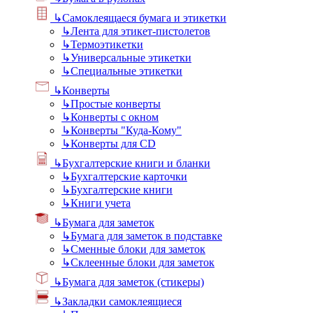
↳
Самоклеящаеся бумага и этикетки
↳
Лента для этикет-пистолетов
↳
Термоэтикетки
↳
Универсальные этикетки
↳
Специальные этикетки
↳
Конверты
↳
Простые конверты
↳
Конверты с окном
↳
Конверты "Куда-Кому"
↳
Конверты для CD
↳
Бухгалтерские книги и бланки
↳
Бухгалтерские карточки
↳
Бухгалтерские книги
↳
Книги учета
↳
Бумага для заметок
↳
Бумага для заметок в подставке
↳
Сменные блоки для заметок
↳
Склеенные блоки для заметок
↳
Бумага для заметок (стикеры)
↳
Закладки самоклеящиеся