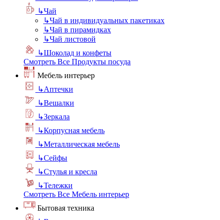
↳
Чай
↳
Чай в индивидуальных пакетиках
↳
Чай в пирамидках
↳
Чай листовой
↳
Шоколад и конфеты
Смотреть Все Продукты посуда
Мебель интерьер
↳
Аптечки
↳
Вешалки
↳
Зеркала
↳
Корпусная мебель
↳
Металлическая мебель
↳
Сейфы
↳
Стулья и кресла
↳
Тележки
Смотреть Все Мебель интерьер
Бытовая техника