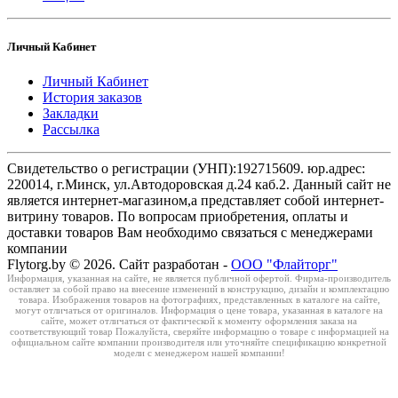
Личный Кабинет
Личный Кабинет
История заказов
Закладки
Рассылка
Свидетельство о регистрации (УНП):192715609. юр.адрес:
220014, г.Минск, ул.Автодоровская д.24 каб.2. Данный сайт не
является интернет-магазином,а представляет собой интернет-
витрину товаров. По вопросам приобретения, оплаты и
доставки товаров Вам необходимо связаться с менеджерами
компании
Flytorg.by © 2026. Сайт разработан -
ООО "Флайторг"
Информация, указанная на сайте, не является публичной офертой. Фирма-производитель
оставляет за собой право на внесение изменений в конструкцию, дизайн и комплектацию
товара. Изображения товаров на фотографиях, представленных в каталоге на сайте,
могут отличаться от оригиналов. Информация о цене товара, указанная в каталоге на
сайте, может отличаться от фактической к моменту оформления заказа на
соответствующий товар Пожалуйста, сверяйте информацию о товаре с информацией на
официальном сайте компании производителя или уточняйте спецификацию конкретной
модели с менеджером нашей компании!