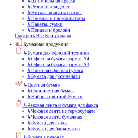
↳
Штемпельная краска
↳
Резинки для денег
↳
Нитки, шпагаты и иглы
↳
Пломбы и пломбираторы
↳
Пакеты, сумки
↳
Пеналы и брелоки
Смотреть Все Канцтовары
Бумажная продукция
↳
Бумага для офисной техники
↳
Офисная бумага формат А4
↳
Офисная бумага формат А3
↳
Плотная офисная бумага
↳
Бумага для фотопечати
↳
Цветная бумага
↳
Одноцветная бумага
↳
Наборы цветной бумаги
↳
Чековая лента и бумага для факса
↳
Чековая лента из термобумаги
↳
Чековая лента бумажная
↳
Бумага для факса
↳
Бумага для банкоматов
↳
Бумага в рулонах