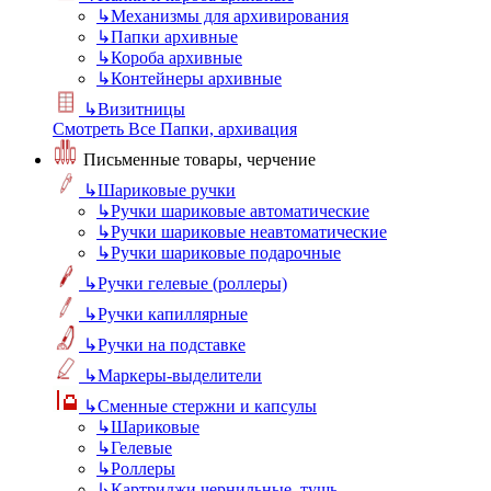
↳
Механизмы для архивирования
↳
Папки архивные
↳
Короба архивные
↳
Контейнеры архивные
↳
Визитницы
Смотреть Все Папки, архивация
Письменные товары, черчение
↳
Шариковые ручки
↳
Ручки шариковые автоматические
↳
Ручки шариковые неавтоматические
↳
Ручки шариковые подарочные
↳
Ручки гелевые (роллеры)
↳
Ручки капиллярные
↳
Ручки на подставке
↳
Маркеры-выделители
↳
Сменные стержни и капсулы
↳
Шариковые
↳
Гелевые
↳
Роллеры
↳
Картриджи чернильные, тушь