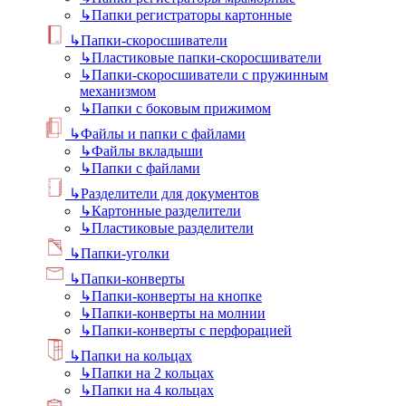
↳
Папки регистраторы картонные
↳
Папки-скоросшиватели
↳
Пластиковые папки-скоросшиватели
↳
Папки-скоросшиватели с пружинным
механизмом
↳
Папки с боковым прижимом
↳
Файлы и папки с файлами
↳
Файлы вкладыши
↳
Папки с файлами
↳
Разделители для документов
↳
Картонные разделители
↳
Пластиковые разделители
↳
Папки-уголки
↳
Папки-конверты
↳
Папки-конверты на кнопке
↳
Папки-конверты на молнии
↳
Папки-конверты с перфорацией
↳
Папки на кольцах
↳
Папки на 2 кольцах
↳
Папки на 4 кольцах