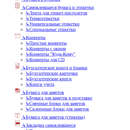
↳
Самоклеящаеся бумага и этикетки
↳
Лента для этикет-пистолетов
↳
Термоэтикетки
↳
Универсальные этикетки
↳
Специальные этикетки
↳
Конверты
↳
Простые конверты
↳
Конверты с окном
↳
Конверты "Куда-Кому"
↳
Конверты для CD
↳
Бухгалтерские книги и бланки
↳
Бухгалтерские карточки
↳
Бухгалтерские книги
↳
Книги учета
↳
Бумага для заметок
↳
Бумага для заметок в подставке
↳
Сменные блоки для заметок
↳
Склеенные блоки для заметок
↳
Бумага для заметок (стикеры)
↳
Закладки самоклеящиеся