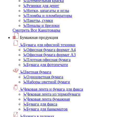
↳
Штемпельная краска
↳
Резинки для денег
↳
Нитки, шпагаты и иглы
↳
Пломбы и пломбираторы
↳
Пакеты, сумки
↳
Пеналы и брелоки
Смотреть Все Канцтовары
Бумажная продукция
↳
Бумага для офисной техники
↳
Офисная бумага формат А4
↳
Офисная бумага формат А3
↳
Плотная офисная бумага
↳
Бумага для фотопечати
↳
Цветная бумага
↳
Одноцветная бумага
↳
Наборы цветной бумаги
↳
Чековая лента и бумага для факса
↳
Чековая лента из термобумаги
↳
Чековая лента бумажная
↳
Бумага для факса
↳
Бумага для банкоматов
↳
Бумага в рулонах