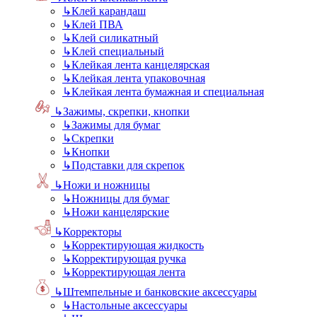
↳
Клей карандаш
↳
Клей ПВА
↳
Клей силикатный
↳
Клей специальный
↳
Клейкая лента канцелярская
↳
Клейкая лента упаковочная
↳
Клейкая лента бумажная и специальная
↳
Зажимы, скрепки, кнопки
↳
Зажимы для бумаг
↳
Скрепки
↳
Кнопки
↳
Подставки для скрепок
↳
Ножи и ножницы
↳
Ножницы для бумаг
↳
Ножи канцелярские
↳
Корректоры
↳
Корректирующая жидкость
↳
Корректирующая ручка
↳
Корректирующая лента
↳
Штемпельные и банковские аксессуары
↳
Настольные аксессуары