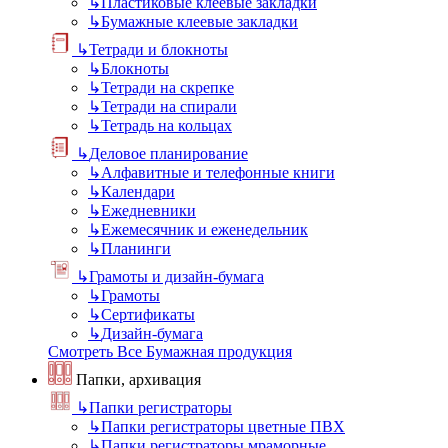
↳
Пластиковые клеевые закладки
↳
Бумажные клеевые закладки
↳
Тетради и блокноты
↳
Блокноты
↳
Тетради на скрепке
↳
Тетради на спирали
↳
Тетрадь на кольцах
↳
Деловое планирование
↳
Алфавитные и телефонные книги
↳
Календари
↳
Ежедневники
↳
Ежемесячник и еженедельник
↳
Планинги
↳
Грамоты и дизайн-бумага
↳
Грамоты
↳
Сертификаты
↳
Дизайн-бумага
Смотреть Все Бумажная продукция
Папки, архивация
↳
Папки регистраторы
↳
Папки регистраторы цветные ПВХ
↳
Папки регистраторы мраморные