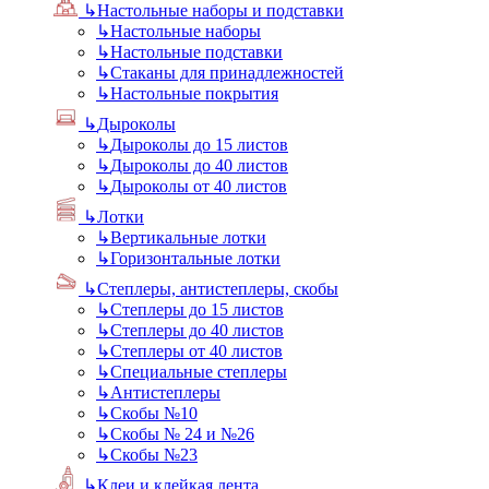
↳
Настольные наборы и подставки
↳
Настольные наборы
↳
Настольные подставки
↳
Стаканы для принадлежностей
↳
Настольные покрытия
↳
Дыроколы
↳
Дыроколы до 15 листов
↳
Дыроколы до 40 листов
↳
Дыроколы от 40 листов
↳
Лотки
↳
Вертикальные лотки
↳
Горизонтальные лотки
↳
Степлеры, антистеплеры, скобы
↳
Степлеры до 15 листов
↳
Степлеры до 40 листов
↳
Степлеры от 40 листов
↳
Специальные степлеры
↳
Антистеплеры
↳
Скобы №10
↳
Скобы № 24 и №26
↳
Скобы №23
↳
Клеи и клейкая лента