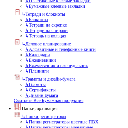
↳
Пластиковые клеевые закладки
↳
Бумажные клеевые закладки
↳
Тетради и блокноты
↳
Блокноты
↳
Тетради на скрепке
↳
Тетради на спирали
↳
Тетрадь на кольцах
↳
Деловое планирование
↳
Алфавитные и телефонные книги
↳
Календари
↳
Ежедневники
↳
Ежемесячник и еженедельник
↳
Планинги
↳
Грамоты и дизайн-бумага
↳
Грамоты
↳
Сертификаты
↳
Дизайн-бумага
Смотреть Все Бумажная продукция
Папки, архивация
↳
Папки регистраторы
↳
Папки регистраторы цветные ПВХ
↳
Папки регистраторы мраморные