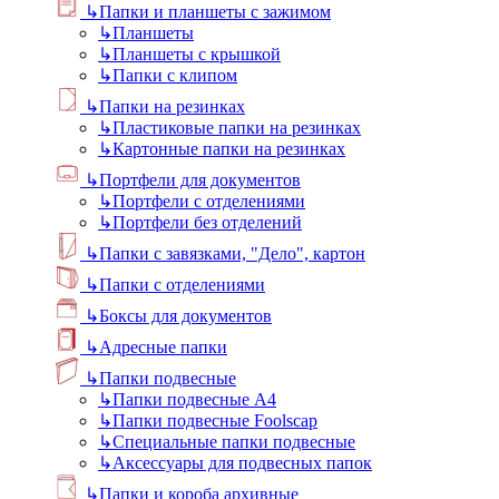
↳
Папки и планшеты с зажимом
↳
Планшеты
↳
Планшеты с крышкой
↳
Папки с клипом
↳
Папки на резинках
↳
Пластиковые папки на резинках
↳
Картонные папки на резинках
↳
Портфели для документов
↳
Портфели с отделениями
↳
Портфели без отделений
↳
Папки с завязками, "Дело", картон
↳
Папки с отделениями
↳
Боксы для документов
↳
Адресные папки
↳
Папки подвесные
↳
Папки подвесные А4
↳
Папки подвесные Foolscap
↳
Специальные папки подвесные
↳
Аксессуары для подвесных папок
↳
Папки и короба архивные