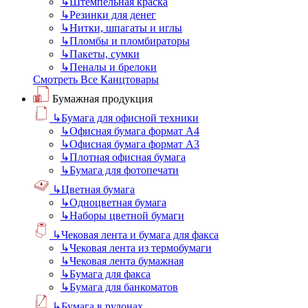
↳
Штемпельная краска
↳
Резинки для денег
↳
Нитки, шпагаты и иглы
↳
Пломбы и пломбираторы
↳
Пакеты, сумки
↳
Пеналы и брелоки
Смотреть Все Канцтовары
Бумажная продукция
↳
Бумага для офисной техники
↳
Офисная бумага формат А4
↳
Офисная бумага формат А3
↳
Плотная офисная бумага
↳
Бумага для фотопечати
↳
Цветная бумага
↳
Одноцветная бумага
↳
Наборы цветной бумаги
↳
Чековая лента и бумага для факса
↳
Чековая лента из термобумаги
↳
Чековая лента бумажная
↳
Бумага для факса
↳
Бумага для банкоматов
↳
Бумага в рулонах