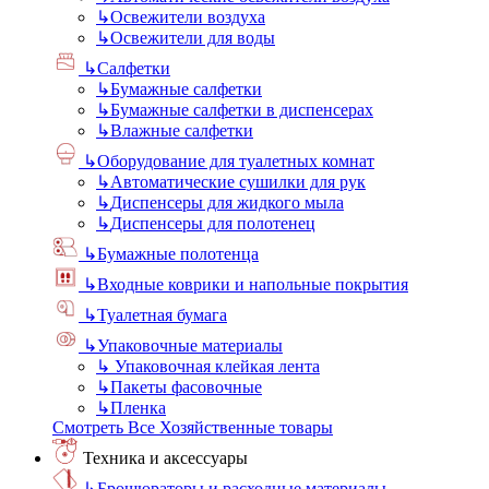
↳
Освежители воздуха
↳
Освежители для воды
↳
Салфетки
↳
Бумажные салфетки
↳
Бумажные салфетки в диспенсерах
↳
Влажные салфетки
↳
Оборудование для туалетных комнат
↳
Автоматические сушилки для рук
↳
Диспенсеры для жидкого мыла
↳
Диспенсеры для полотенец
↳
Бумажные полотенца
↳
Входные коврики и напольные покрытия
↳
Туалетная бумага
↳
Упаковочные материалы
↳
Упаковочная клейкая лента
↳
Пакеты фасовочные
↳
Пленка
Смотреть Все Хозяйственные товары
Техника и аксессуары
↳
Брошюраторы и расходные материалы