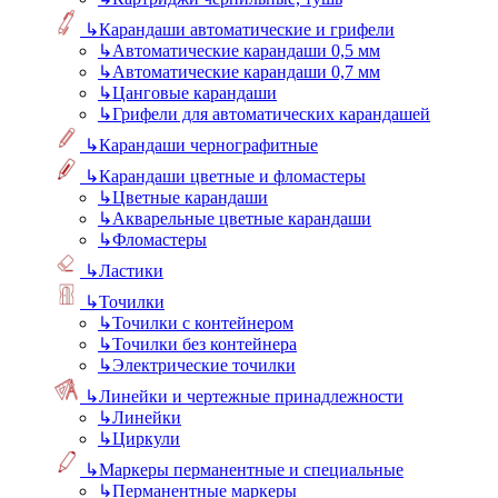
↳
Карандаши автоматические и грифели
↳
Автоматические карандаши 0,5 мм
↳
Автоматические карандаши 0,7 мм
↳
Цанговые карандаши
↳
Грифели для автоматических карандашей
↳
Карандаши чернографитные
↳
Карандаши цветные и фломастеры
↳
Цветные карандаши
↳
Акварельные цветные карандаши
↳
Фломастеры
↳
Ластики
↳
Точилки
↳
Точилки с контейнером
↳
Точилки без контейнера
↳
Электрические точилки
↳
Линейки и чертежные принадлежности
↳
Линейки
↳
Циркули
↳
Маркеры перманентные и специальные
↳
Перманентные маркеры