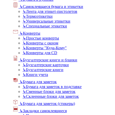
↳
Самоклеящаеся бумага и этикетки
↳
Лента для этикет-пистолетов
↳
Термоэтикетки
↳
Универсальные этикетки
↳
Специальные этикетки
↳
Конверты
↳
Простые конверты
↳
Конверты с окном
↳
Конверты "Куда-Кому"
↳
Конверты для CD
↳
Бухгалтерские книги и бланки
↳
Бухгалтерские карточки
↳
Бухгалтерские книги
↳
Книги учета
↳
Бумага для заметок
↳
Бумага для заметок в подставке
↳
Сменные блоки для заметок
↳
Склеенные блоки для заметок
↳
Бумага для заметок (стикеры)
↳
Закладки самоклеящиеся