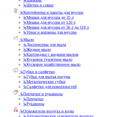
↳
Швабры
↳
Щетки и совки
↳
Контейнеры и пакеты для мусора
↳
Мешки для мусора до 35 л
↳
Мешки для мусора от 120 л
↳
Мешки для мусора от 36 л до 119 л
↳
Урны и корзины для мусора
↳
Мыло
↳
Диспенсеры для мыла
↳
Жидкое мыло
↳
Картриджи с жидким мылом
↳
Кусковое туалетное мыло
↳
Кусковое хозяйственное мыло
↳
Губки и салфетки
↳
Губки для мытья посуды
↳
Металлические губки
↳
Салфетки для поверхностей
↳
Перчатки и рукавицы
↳
Перчатки
↳
Рукавицы
↳
Освежители воздуха и воды
↳
Автоматические освежители воздуха