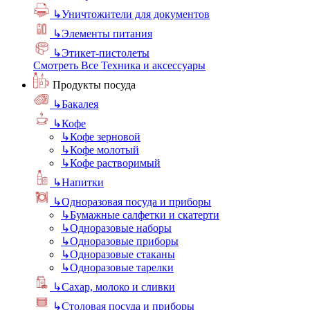
↳
Уничтожители для документов
↳
Элементы питания
↳
Этикет-пистолеты
Смотреть Все Техника и аксессуары
Продукты посуда
↳
Бакалея
↳
Кофе
↳
Кофе зерновой
↳
Кофе молотый
↳
Кофе растворимый
↳
Напитки
↳
Одноразовая посуда и приборы
↳
Бумажные салфетки и скатерти
↳
Одноразовые наборы
↳
Одноразовые приборы
↳
Одноразовые стаканы
↳
Одноразовые тарелки
↳
Сахар, молоко и сливки
↳
Столовая посуда и приборы