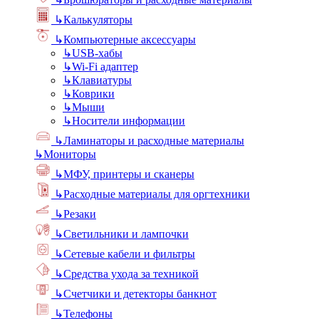
↳
Калькуляторы
↳
Компьютерные аксессуары
↳
USB-хабы
↳
Wi-Fi адаптер
↳
Клавиатуры
↳
Коврики
↳
Мыши
↳
Носители информации
↳
Ламинаторы и расходные материалы
↳
Мониторы
↳
МФУ, принтеры и сканеры
↳
Расходные материалы для оргтехники
↳
Резаки
↳
Светильники и лампочки
↳
Сетевые кабели и фильтры
↳
Средства ухода за техникой
↳
Счетчики и детекторы банкнот
↳
Телефоны