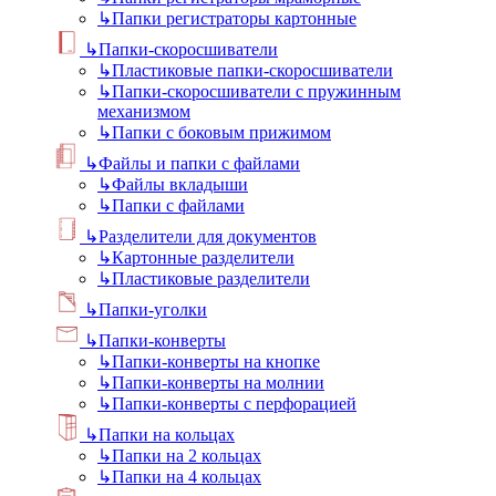
↳
Папки регистраторы картонные
↳
Папки-скоросшиватели
↳
Пластиковые папки-скоросшиватели
↳
Папки-скоросшиватели с пружинным
механизмом
↳
Папки с боковым прижимом
↳
Файлы и папки с файлами
↳
Файлы вкладыши
↳
Папки с файлами
↳
Разделители для документов
↳
Картонные разделители
↳
Пластиковые разделители
↳
Папки-уголки
↳
Папки-конверты
↳
Папки-конверты на кнопке
↳
Папки-конверты на молнии
↳
Папки-конверты с перфорацией
↳
Папки на кольцах
↳
Папки на 2 кольцах
↳
Папки на 4 кольцах