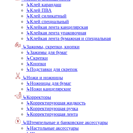
↳
Клей карандаш
↳
Клей ПВА
↳
Клей силикатный
↳
Клей специальный
↳
Клейкая лента канцелярская
↳
Клейкая лента упаковочная
↳
Клейкая лента бумажная и специальная
↳
Зажимы, скрепки, кнопки
↳
Зажимы для бумаг
↳
Скрепки
↳
Кнопки
↳
Подставки для скрепок
↳
Ножи и ножницы
↳
Ножницы для бумаг
↳
Ножи канцелярские
↳
Корректоры
↳
Корректирующая жидкость
↳
Корректирующая ручка
↳
Корректирующая лента
↳
Штемпельные и банковские аксессуары
↳
Настольные аксессуары