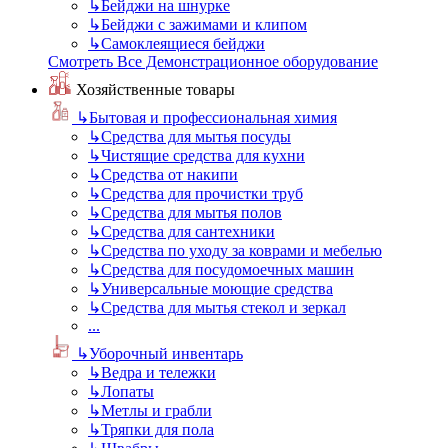
↳
Бейджи на шнурке
↳
Бейджи с зажимами и клипом
↳
Самоклеящиеся бейджи
Смотреть Все Демонстрационное оборудование
Хозяйственные товары
↳
Бытовая и профессиональная химия
↳
Средства для мытья посуды
↳
Чистящие средства для кухни
↳
Средства от накипи
↳
Средства для прочистки труб
↳
Средства для мытья полов
↳
Средства для сантехники
↳
Средства по уходу за коврами и мебелью
↳
Средства для посудомоечных машин
↳
Универсальные моющие средства
↳
Средства для мытья стекол и зеркал
...
↳
Уборочный инвентарь
↳
Ведра и тележки
↳
Лопаты
↳
Метлы и грабли
↳
Тряпки для пола