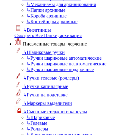
↳
Механизмы для архивирования
↳
Папки архивные
↳
Короба архивные
↳
Контейнеры архивные
↳
Визитницы
Смотреть Все Папки, архивация
Письменные товары, черчение
↳
Шариковые ручки
↳
Ручки шариковые автоматические
↳
Ручки шариковые неавтоматические
↳
Ручки шариковые подарочные
↳
Ручки гелевые (роллеры)
↳
Ручки капиллярные
↳
Ручки на подставке
↳
Маркеры-выделители
↳
Сменные стержни и капсулы
↳
Шариковые
↳
Гелевые
↳
Роллеры
↳
Картриджи чернильные, тушь