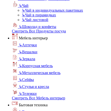
↳
Чай
↳
Чай в индивидуальных пакетиках
↳
Чай в пирамидках
↳
Чай листовой
↳
Шоколад и конфеты
Смотреть Все Продукты посуда
Мебель интерьер
↳
Аптечки
↳
Вешалки
↳
Зеркала
↳
Корпусная мебель
↳
Металлическая мебель
↳
Сейфы
↳
Стулья и кресла
↳
Тележки
Смотреть Все Мебель интерьер
Бытовая техника