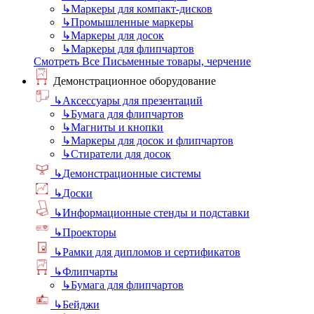
↳
Маркеры для компакт-дисков
↳
Промышленные маркеры
↳
Маркеры для досок
↳
Маркеры для флипчартов
Смотреть Все Письменные товары, черчение
Демонстрационное оборудование
↳
Аксессуары для презентаций
↳
Бумага для флипчартов
↳
Магниты и кнопки
↳
Маркеры для досок и флипчартов
↳
Стиратели для досок
↳
Демонстрационные системы
↳
Доски
↳
Информационные стенды и подставки
↳
Проекторы
↳
Рамки для дипломов и сертификатов
↳
Флипчарты
↳
Бумага для флипчартов
↳
Бейджи