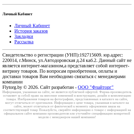
Личный Кабинет
Личный Кабинет
История заказов
Закладки
Рассылка
Свидетельство о регистрации (УНП):192715609. юр.адрес:
220014, г.Минск, ул.Автодоровская д.24 каб.2. Данный сайт не
является интернет-магазином,а представляет собой интернет-
витрину товаров. По вопросам приобретения, оплаты и
доставки товаров Вам необходимо связаться с менеджерами
компании
Flytorg.by © 2026. Сайт разработан -
ООО "Флайторг"
Информация, указанная на сайте, не является публичной офертой. Фирма-производитель
оставляет за собой право на внесение изменений в конструкцию, дизайн и комплектацию
товара. Изображения товаров на фотографиях, представленных в каталоге на сайте,
могут отличаться от оригиналов. Информация о цене товара, указанная в каталоге на
сайте, может отличаться от фактической к моменту оформления заказа на
соответствующий товар Пожалуйста, сверяйте информацию о товаре с информацией на
официальном сайте компании производителя или уточняйте спецификацию конкретной
модели с менеджером нашей компании!